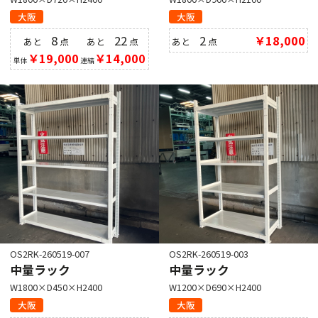
大阪
大阪
8
22
2
￥18,000
あと
点
あと
点
あと
点
￥19,000
￥14,000
単体
連結
OS2RK-260519-007
OS2RK-260519-003
中量ラック
中量ラック
W1800×D450×H2400
W1200×D690×H2400
大阪
大阪