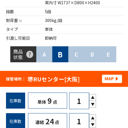
実内寸 W1737×D800×H2400
段数
5段
耐荷重 ≒
300kg/段
タイプ
単体
引渡し可能日
即納可
商品
B
A
C
D
E
状態
堺RUセンター[大阪]
保管場所：
▲
9
在庫数
単体
点
▼
▲
24
在庫数
連結
点
▼