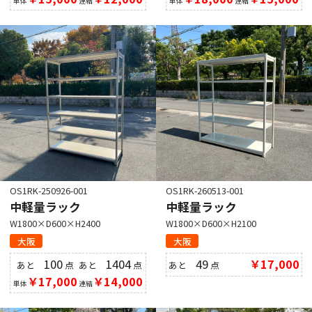
単体
連結
単体
連結
OS1RK-250926-001
OS1RK-260513-001
中軽量ラック
中軽量ラック
W1800×D600×H2400
W1800×D600×H2100
大阪
大阪
100
1404
49
￥17,000
あと
点
あと
点
あと
点
￥17,000
￥14,000
単体
連結