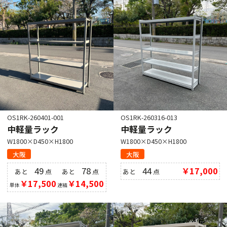
OS1RK-260401-001
OS1RK-260316-013
中軽量ラック
中軽量ラック
W1800×D450×H1800
W1800×D450×H1800
大阪
大阪
49
78
44
￥17,000
あと
点
あと
点
あと
点
￥17,500
￥14,500
単体
連結