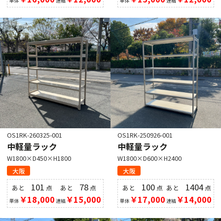
単体
連結
単体
連結
OS1RK-260325-001
OS1RK-250926-001
中軽量ラック
中軽量ラック
W1800×D450×H1800
W1800×D600×H2400
大阪
大阪
101
78
100
1404
あと
点
あと
点
あと
点
あと
点
￥18,000
￥15,000
￥17,000
￥14,000
単体
連結
単体
連結