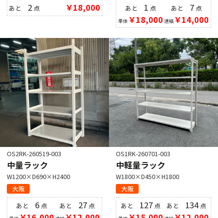
2
￥18,000
1
7
あと
点
あと
点
あと
点
￥18,000
￥14,000
単体
連結
OS2RK-260519-003
OS1RK-260701-003
中量ラック
中軽量ラック
W1200×D690×H2400
W1800×D450×H1800
大阪
大阪
6
27
127
134
あと
点
あと
点
あと
点
あと
点
￥16,000
￥12,000
￥15,000
￥12,000