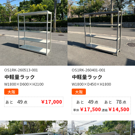
OS1RK-260513-001
OS1RK-260401-001
中軽量ラック
中軽量ラック
W1800×D600×H2100
W1800×D450×H1800
大阪
大阪
49
￥17,000
49
78
あと
点
あと
点
あと
点
￥17,500
￥14,500
単体
連結