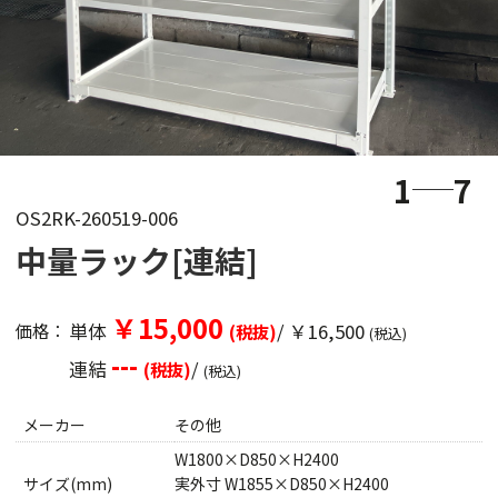
1
7
OS2RK-260519-006
中量ラック[連結]
￥15,000
単体
/ ￥16,500
価格：
(税抜)
(税込)
---
連結
/
(税抜)
(税込)
メーカー
その他
W1800×D850×H2400
サイズ(mm)
実外寸 W1855×D850×H2400