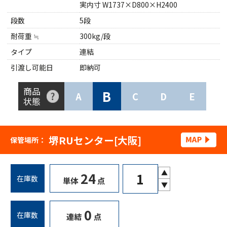
実内寸 W1737×D800×H2400
段数
5段
耐荷重 ≒
300kg/段
タイプ
連結
引渡し可能日
即納可
商品
B
A
C
D
E
状態
堺RUセンター[大阪]
保管場所：
▲
24
在庫数
単体
点
▼
0
在庫数
連結
点