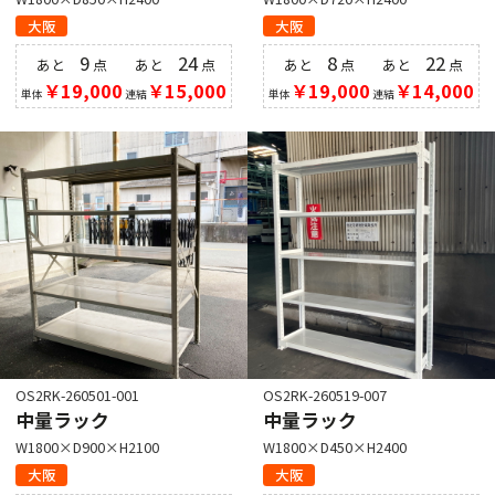
大阪
大阪
9
24
8
22
あと
点
あと
点
あと
点
あと
点
￥19,000
￥15,000
￥19,000
￥14,000
単体
連結
単体
連結
OS2RK-260501-001
OS2RK-260519-007
中量ラック
中量ラック
W1800×D900×H2100
W1800×D450×H2400
大阪
大阪