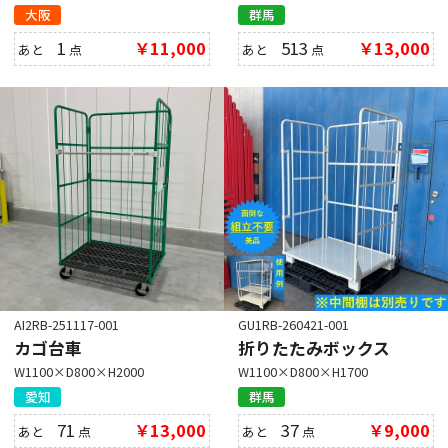
大阪
群馬
1
￥11,000
513
￥13,000
あと
点
あと
点
AI2RB-251117-001
GU1RB-260421-001
カゴ台車
折りたたみボックス
W1100×D800×H2000
W1100×D800×H1700
愛知
群馬
71
￥13,000
37
￥9,000
あと
点
あと
点