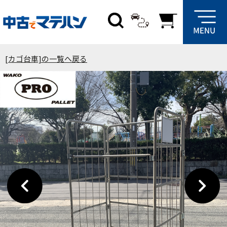
[カゴ台車]の一覧へ戻る