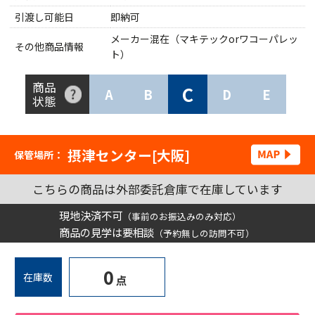
引渡し可能日
即納可
メーカー混在（マキテックorワコーパレッ
その他商品情報
ト）
商品
C
A
B
D
E
状態
摂津センター[大阪]
保管場所：
こちらの商品は外部委託倉庫で在庫しています
現地決済不可
（事前のお振込みのみ対応）
商品の見学は要相談
（予約無しの訪問不可）
0
在庫数
点