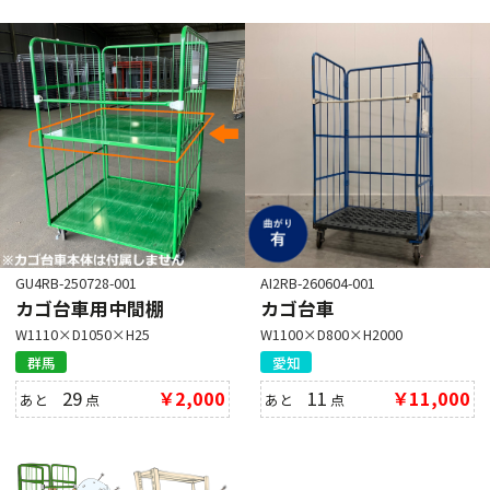
GU4RB-250728-001
AI2RB-260604-001
カゴ台車用中間棚
カゴ台車
W1110×D1050×H25
W1100×D800×H2000
群馬
愛知
29
￥2,000
11
￥11,000
あと
点
あと
点