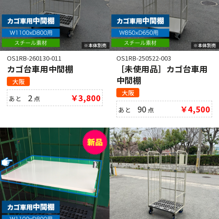
OS1RB-260130-011
OS1RB-250522-003
カゴ台車用中間棚
［未使用品］カゴ台車用
中間棚
大阪
大阪
2
￥3,800
あと
点
90
￥4,500
あと
点