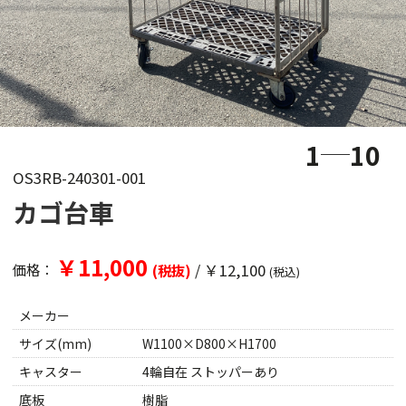
1
10
OS3RB-240301-001
カゴ台車
￥11,000
/
￥12,100
価格：
(税抜)
(税込)
メーカー
サイズ(mm)
W1100×D800×H1700
キャスター
4輪自在 ストッパーあり
底板
樹脂