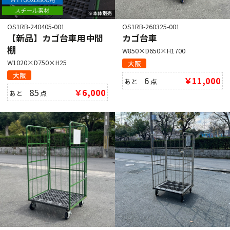
OS1RB-240405-001
OS1RB-260325-001
【新品】カゴ台車用中間
カゴ台車
棚
W850×D650×H1700
W1020×D750×H25
大阪
大阪
6
￥11,000
あと
点
85
￥6,000
あと
点