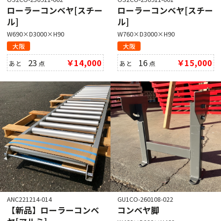
ローラーコンベヤ[スチー
ローラーコンベヤ[スチー
ル]
ル]
W690×D3000×H90
W760×D3000×H90
大阪
大阪
23
￥14,000
16
￥15,000
あと
点
あと
点
ANC221214-014
GU1CO-260108-022
【新品】ローラーコンベ
コンベヤ脚