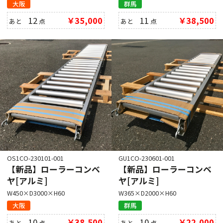
大阪
群馬
12
￥35,000
11
￥38,500
あと
点
あと
点
OS1CO-230101-001
GU1CO-230601-001
【新品】ローラーコンベ
【新品】ローラーコンベ
ヤ[アルミ]
ヤ[アルミ]
W450×D3000×H60
W365×D2000×H60
大阪
群馬
10
￥38,500
10
￥22,000
あと
点
あと
点