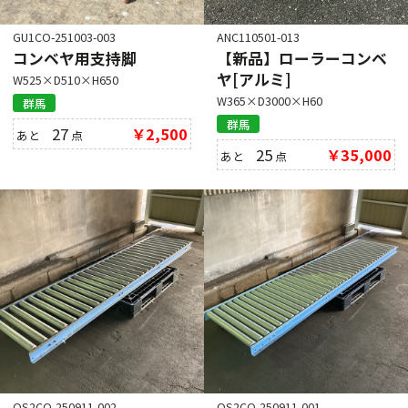
GU1CO-251003-003
ANC110501-013
コンベヤ用支持脚
【新品】ローラーコンベ
ヤ[アルミ]
W525×D510×H650
W365×D3000×H60
群馬
群馬
27
￥2,500
あと
点
25
￥35,000
あと
点
OS2CO-250911-002
OS2CO-250911-001