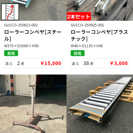
GU1CO-250613-002
GU1CO-250925-001
ローラーコンベヤ[スチー
ローラーコンベヤ[プラス
ル]
チック]
W375×D3000×H90
W40×D1135×H45
群馬
群馬
2
￥15,000
38
￥3,000
あと
点
あと
点