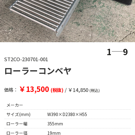
1
9
ST2CO-230701-001
ローラーコンベヤ
￥13,500
/
￥14,850
価格：
(税抜)
(税込)
メーカー
サイズ(mm)
W390×D2380×H55
ローラー幅
355mm
ローラー径
19mm