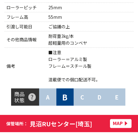
ローラーピッチ
25mm
フレーム高
55mm
引渡し可能日
ご協議の上
耐荷重3㎏/本
その他商品情報
超軽量用のコンベヤ
■注意
ローラー＝アルミ製
備考
フレーム＝スチール製
混載便での個口配送不可。
商品
B
A
C
D
E
状態
見沼RUセンター[埼玉]
保管場所：