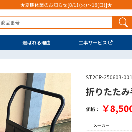
★夏期休業のお知らせ[8/11(火)～16(日)]★
選ばれる理由
工事サービス
ST2CR-250603-00
折りたたみ
￥8,50
価格：
メーカー