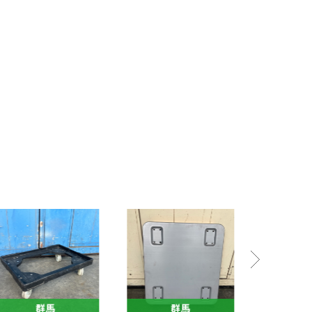
群馬
GU1CR-260513-006
GU1CR-250
コンテナキャリー
ピックカ
W620×D455×H130
W600×D11
￥1,000
￥5,000
群馬