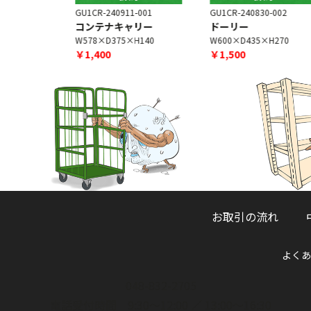
1-001
GU1CR-240830-002
GU1CR-251006-003
ャリー
ドーリー
手押し台車[解体品]
H140
W600×D435×H270
W600×D900×H860
￥1,500
￥7,000
お取引の流れ
よくあ
048-832-2705
電話受付時間 9:30～12:00 ／ 13:00～16:30