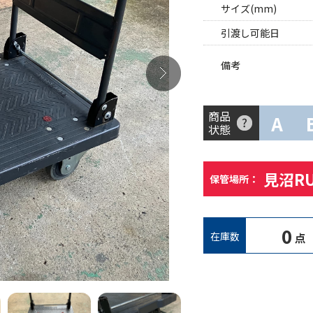
サイズ(mm)
引渡し可能日
備考
商品
A
状態
見沼R
保管場所：
0
在庫数
点