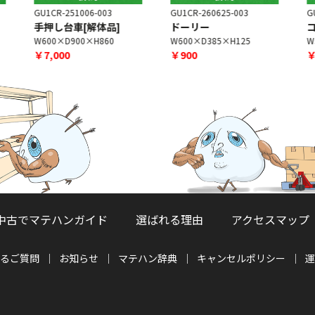
GU1CR-260625-003
GU1CR-260625-009
G
ドーリー
コンテナキャリー
W600×D385×H125
W595×D410×H140
￥900
￥1,200
中古でマテハンガイド
選ばれる理由
アクセスマップ
るご質問
お知らせ
マテハン辞典
キャンセルポリシー
運