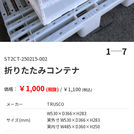
1
7
ST2CT-250215-002
折りたたみコンテナ
￥1,000
/
￥1,100
価格：
(税抜)
(税込)
メーカー
TRUSCO
W530×D366×H283
サイズ(mm)
実外寸 W530×D366×H283
実内寸 W485×D360×H250