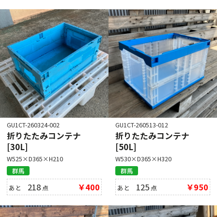
GU1CT-260324-002
GU1CT-260513-012
折りたたみコンテナ
折りたたみコンテナ
[30L]
[50L]
W525×D365×H210
W530×D365×H320
群馬
群馬
218
￥400
125
￥950
あと
点
あと
点