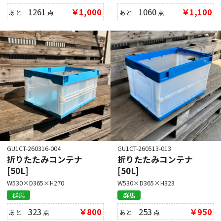
1261
￥1,000
1060
￥1,100
あと
点
あと
点
GU1CT-260316-004
GU1CT-260513-013
折りたたみコンテナ
折りたたみコンテナ
[50L]
[50L]
W530×D365×H270
W530×D365×H323
群馬
群馬
323
￥800
253
￥950
あと
点
あと
点