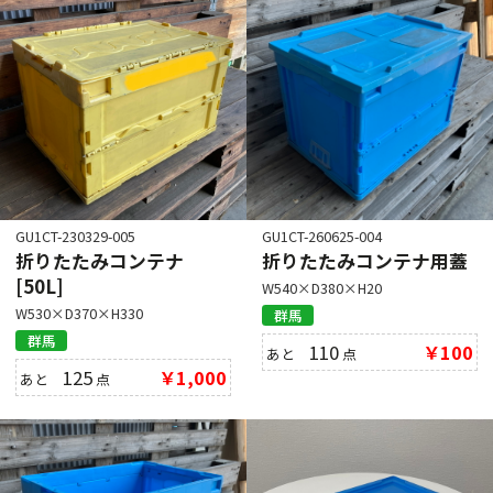
GU1CT-230329-005
GU1CT-260625-004
折りたたみコンテナ
折りたたみコンテナ用蓋
[50L]
W540×D380×H20
W530×D370×H330
群馬
群馬
110
￥100
あと
点
125
￥1,000
あと
点