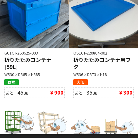
GU1CT-260625-003
OS1CT-220804-002
折りたたみコンテナ
折りたたみコンテナ用フ
[59L]
タ
W530×D365×H385
W536×D373×H18
群馬
大阪
45
￥900
35
￥300
あと
点
あと
点