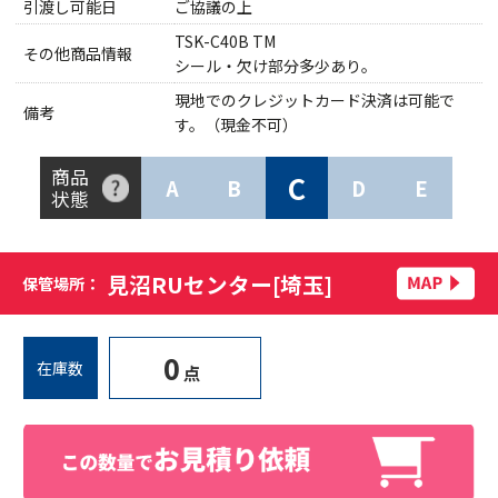
引渡し可能日
ご協議の上
TSK-C40B TM
その他商品情報
シール・欠け部分多少あり。
現地でのクレジットカード決済は可能で
備考
す。（現金不可）
商品
C
A
B
D
E
状態
見沼RUセンター[埼玉]
保管場所：
0
在庫数
点