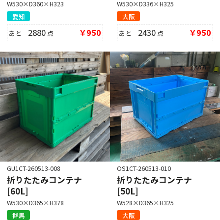
W530×D360×H323
W530×D336×H325
愛知
大阪
2880
￥950
2430
￥950
あと
点
あと
点
GU1CT-260513-008
OS1CT-260513-010
折りたたみコンテナ
折りたたみコンテナ
[60L]
[50L]
W530×D365×H378
W528×D365×H325
群馬
大阪