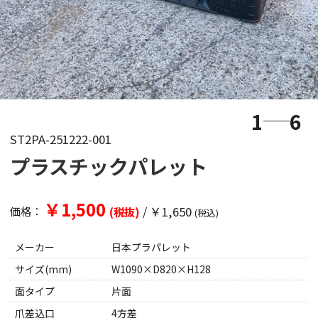
1
6
ST2PA-251222-001
プラスチックパレット
￥1,500
/
￥1,650
価格：
(税抜)
(税込)
メーカー
日本プラパレット
サイズ(mm)
W1090×D820×H128
面タイプ
片面
爪差込口
4方差