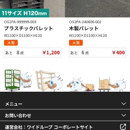
OS1PA-999999-003
OS2PA-240606-002
プラスチックパレット
木製パレット
W1100×D1100×H120
W1100×D1100×H120
大阪
大阪
8
￥1,200
6
￥400
あと
点
あと
点
メニュー
お問い合わせ
運営会社：ワイドループ コーポレートサイト