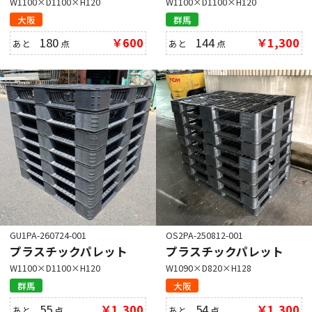
W1100×D1100×H120
W1100×D1100×H120
大阪
群馬
180
￥600
144
￥1,300
あと
点
あと
点
GU1PA-260724-001
OS2PA-250812-001
プラスチックパレット
プラスチックパレット
W1100×D1100×H120
W1090×D820×H128
群馬
大阪
55
￥1,300
54
￥1,300
あと
点
あと
点