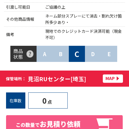
引渡し可能日
ご協議の上
ネーム部分スプレーにて消去・割れ欠け箇
その他商品情報
所多少あり・
現地でのクレジットカード決済可能（現金
備考
不可）
商品
C
A
B
D
E
状態
見沼RUセンター[埼玉]
保管場所：
0
在庫数
点