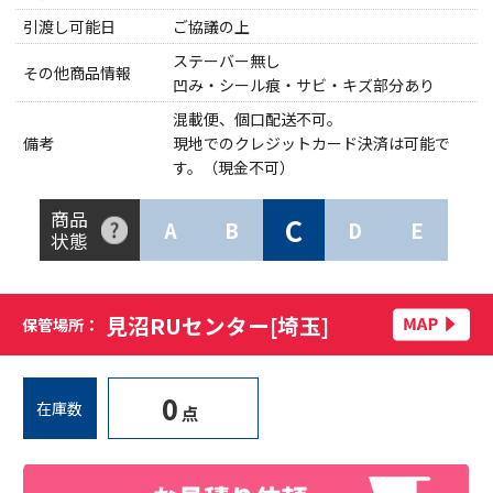
引渡し可能日
ご協議の上
ステーバー無し
その他商品情報
凹み・シール痕・サビ・キズ部分あり
混載便、個口配送不可。
備考
現地でのクレジットカード決済は可能で
す。（現金不可）
商品
C
A
B
D
E
状態
見沼RUセンター[埼玉]
保管場所：
0
在庫数
点