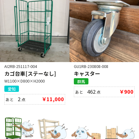
AI2RB-251117-004
GU1RB-230808-008
カゴ台車[ステーなし]
キャスター
W1100×D800×H2000
群馬
愛知
462
￥900
あと
点
2
￥11,000
あと
点