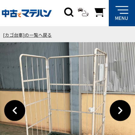
[カゴ台車]の一覧へ戻る