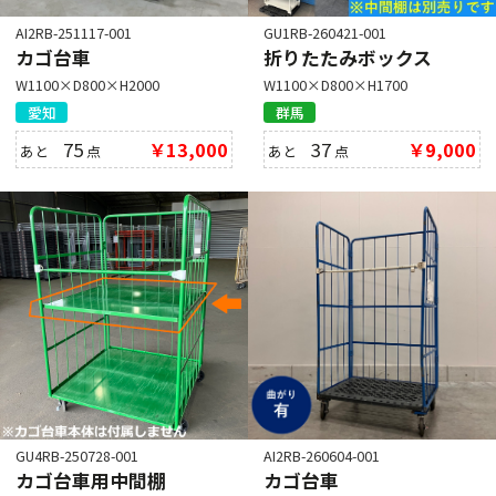
AI2RB-251117-001
GU1RB-260421-001
カゴ台車
折りたたみボックス
W1100×D800×H2000
W1100×D800×H1700
愛知
群馬
75
￥13,000
37
￥9,000
あと
点
あと
点
GU4RB-250728-001
AI2RB-260604-001
カゴ台車用中間棚
カゴ台車