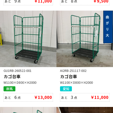
9
￥11,000
8
￥9,500
あと
点
あと
点
GU1RB-260522-001
AI2RB-251117-002
カゴ台車
カゴ台車
W1100×D800×H2000
W1100×D800×H2000
群馬
愛知
6
￥13,000
3
￥11,000
あと
点
あと
点