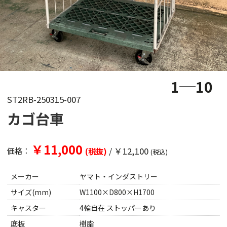
1
10
ST2RB-250315-007
カゴ台車
￥11,000
/
￥12,100
価格：
(税抜)
(税込)
メーカー
ヤマト・インダストリー
サイズ(mm)
W1100×D800×H1700
キャスター
4輪自在 ストッパーあり
底板
樹脂