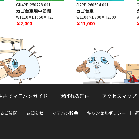
GU4RB-250728-001
AI2RB-260604-001
G
カゴ台車用中間棚
カゴ台車
W1110×D1050×H25
W1100×D800×H2000
W
￥2,000
￥11,000
中古でマテハンガイド
選ばれる理由
アクセスマップ
るご質問
お知らせ
マテハン辞典
キャンセルポリシー
運