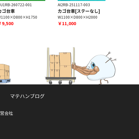
U1RB-260722-001
AI2RB-251117-003
GU1RB-260
カゴ台車
カゴ台車[ステーなし]
カゴ台車
1100×D800×H1750
W1100×D800×H2000
W1100×D8
￥9,500
￥11,000
￥13,000
マテハンブログ
営会社