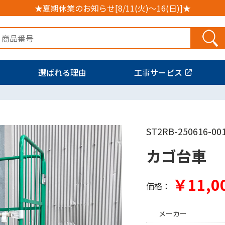
★夏期休業のお知らせ[8/11(火)～16(日)]★
選ばれる理由
工事サービス
ST2RB-250616-00
カゴ台車
￥11,0
価格：
メーカー