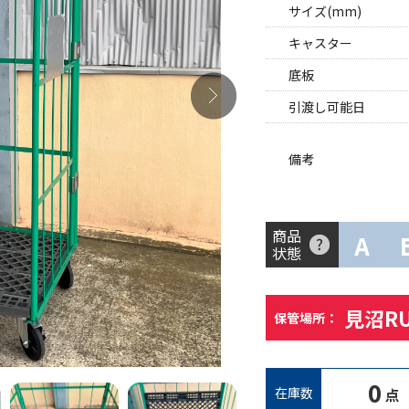
サイズ(mm)
キャスター
底板
引渡し可能日
備考
商品
A
状態
見沼R
保管場所：
0
在庫数
点