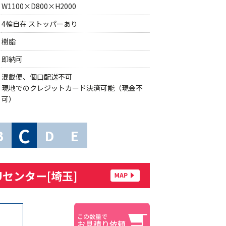
W1100×D800×H2000
4輪自在 ストッパーあり
樹脂
即納可
混載便、個口配送不可
現地でのクレジットカード決済可能（現金不
可）
C
B
D
E
Uセンター[埼玉]