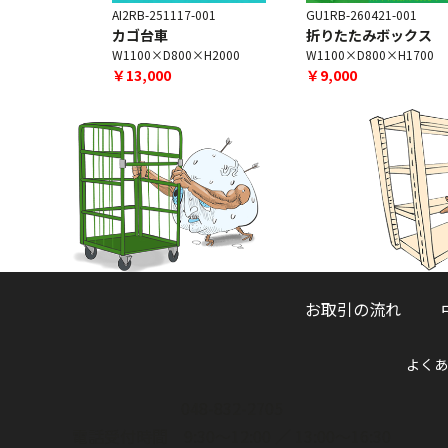
4-001
AI2RB-251117-001
GU1RB-260421-001
カゴ台車
折りたたみボックス
×H2000
W1100×D800×H2000
W1100×D800×H1700
￥13,000
￥9,000
お取引の流れ
よくあ
048-832-2705
電話受付時間 9:30～12:00 ／ 13:00～16:30