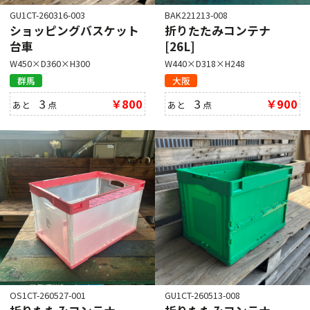
GU1CT-260316-003
BAK221213-008
ショッピングバスケット
折りたたみコンテナ
台車
[26L]
W450×D360×H300
W440×D318×H248
群馬
大阪
3
￥800
3
￥900
あと
点
あと
点
OS1CT-260527-001
GU1CT-260513-008