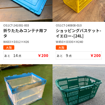
OS1CT-241001-003
OS1CT-240808-010
折りたたみコンテナ用フ
ショッピングバスケット-
タ
イエロー-[24L]
W433×D312×H26
W450×D330×H240
大阪
大阪
14
￥200
9
￥200
あと
点
あと
点