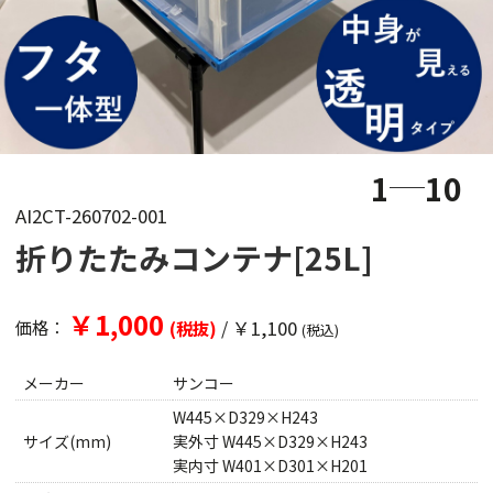
1
10
AI2CT-260702-001
折りたたみコンテナ[25L]
￥1,000
/
￥1,100
価格：
(税抜)
(税込)
メーカー
サンコー
W445×D329×H243
サイズ(mm)
実外寸 W445×D329×H243
実内寸 W401×D301×H201