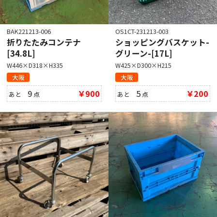
BAK221213-006
OS1CT-231213-003
折りたたみコンテナ
ショッピングバスケット-
[34.8L]
グリーン-[17L]
W446×D318×H335
W425×D300×H215
大阪
大阪
9
￥900
5
￥200
あと
点
あと
点