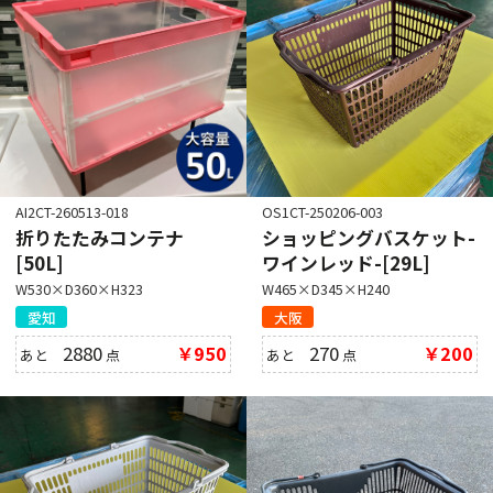
AI2CT-260513-018
OS1CT-250206-003
折りたたみコンテナ
ショッピングバスケット-
[50L]
ワインレッド-[29L]
W530×D360×H323
W465×D345×H240
愛知
大阪
2880
￥950
270
￥200
あと
点
あと
点