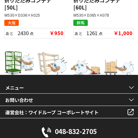
折りたたみコンテナ
折りたたみコンテナ
[50L]
[60L]
W530×D336×H325
W530×D365×H378
大阪
群馬
2430
￥950
1261
￥1,000
あと
点
あと
点
メニュー
お問い合わせ
運営会社：ワイドループ コーポレートサイト
048-832-2705