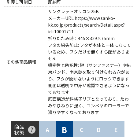
引渡し可能日
即納可
サンクレットオリコン25B
メーカーURL:https://www.sanko-
kk.co.jp/products/search/Detail.aspx?
id=10001711
折りたたみ時：445×329×75mm
フタの紛失防止: フタが本体と一体になって
いるため、フタだけを無くす心配がありま
せん
その他商品情報
機密性と防犯性: 鍵（サンファスナー）や結
束バンド、南京錠を取り付けられる穴があ
り、フタが開かないようにロックできます
側面は透明で中身が確認できるようになっ
ております
底面構造が斜格子リブとなっており、たわ
みやひねりに強く、コンベヤのローラーで
滑りやすくなっております
商品
B
A
C
D
E
状態