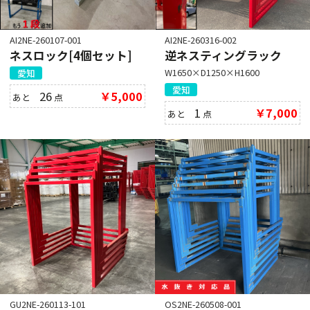
AI2NE-260107-001
AI2NE-260316-002
ネスロック[4個セット]
逆ネスティングラック
W1650×D1250×H1600
愛知
愛知
26
￥5,000
あと
点
1
￥7,000
あと
点
GU2NE-260113-101
OS2NE-260508-001