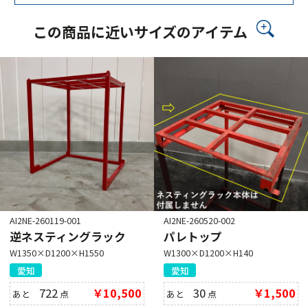
この商品に近いサイズのアイテム
AI2NE-260119-001
AI2NE-260520-002
逆ネスティングラック
パレトップ
W1350×D1200×H1550
W1300×D1200×H140
愛知
愛知
722
￥10,500
30
￥1,500
あと
点
あと
点