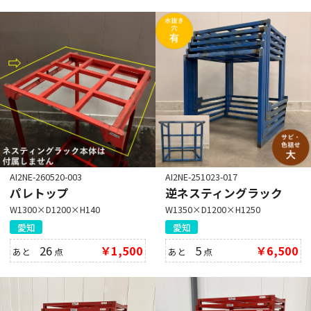
AI2NE-260520-003
AI2NE-251023-017
パレトップ
逆ネスティングラック
W1300×D1200×H140
W1350×D1200×H1250
愛知
愛知
26
￥1,500
5
￥6,500
あと
点
あと
点