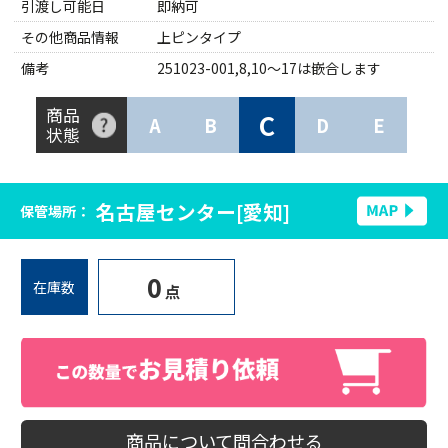
引渡し可能日
即納可
その他商品情報
上ピンタイプ
備考
251023-001,8,10～17は嵌合します
商品
C
A
B
D
E
状態
名古屋センター[愛知]
保管場所：
0
在庫数
点
商品について問合わせる