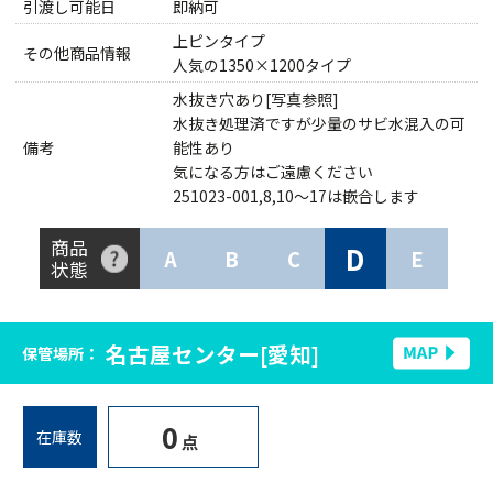
引渡し可能日
即納可
上ピンタイプ
その他商品情報
人気の1350×1200タイプ
水抜き穴あり[写真参照]
水抜き処理済ですが少量のサビ水混入の可
備考
能性あり
気になる方はご遠慮ください
251023-001,8,10～17は嵌合します
商品
D
A
B
C
E
状態
名古屋センター[愛知]
保管場所：
0
在庫数
点