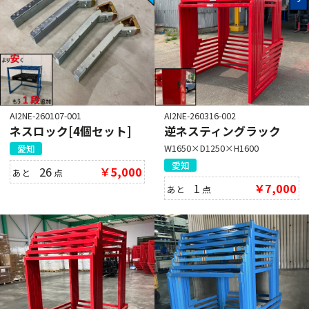
AI2NE-260107-001
AI2NE-260316-002
ネスロック[4個セット]
逆ネスティングラック
W1650×D1250×H1600
愛知
愛知
26
￥5,000
あと
点
1
￥7,000
あと
点