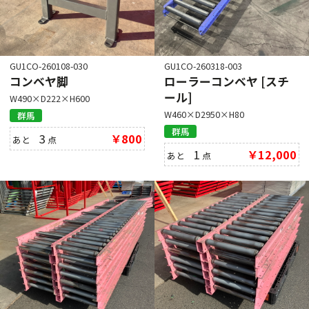
GU1CO-260108-030
GU1CO-260318-003
コンベヤ脚
ローラーコンベヤ [スチ
ール]
W490×D222×H600
W460×D2950×H80
群馬
群馬
3
￥800
あと
点
1
￥12,000
あと
点