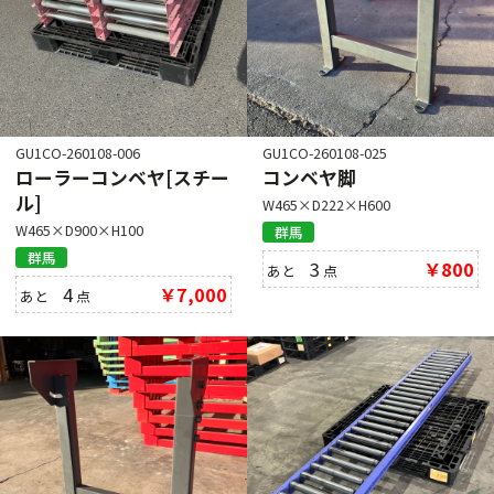
GU1CO-260108-006
GU1CO-260108-025
ローラーコンベヤ[スチー
コンベヤ脚
ル]
W465×D222×H600
W465×D900×H100
群馬
群馬
3
￥800
あと
点
4
￥7,000
あと
点