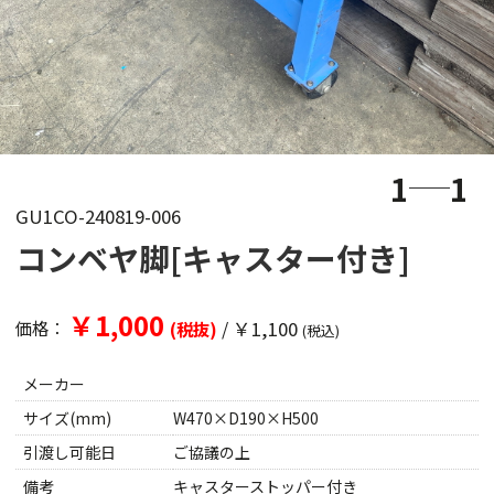
1
1
GU1CO-240819-006
コンベヤ脚[キャスター付き]
￥1,000
/
￥1,100
価格：
(税抜)
(税込)
メーカー
サイズ(mm)
W470×D190×H500
引渡し可能日
ご協議の上
備考
キャスターストッパー付き