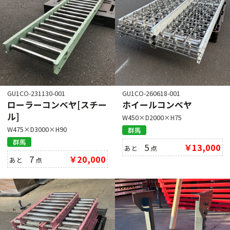
GU1CO-231130-001
GU1CO-260618-001
ローラーコンベヤ[スチー
ホイールコンベヤ
ル]
W450×D2000×H75
W475×D3000×H90
群馬
群馬
5
￥13,000
あと
点
7
￥20,000
あと
点