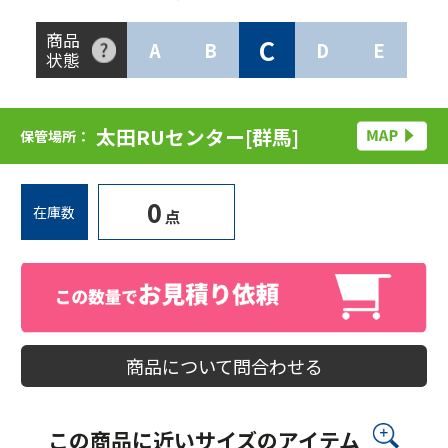
商品
C
A
B
D
E
状態
太田RUセンター[群馬]
保管場所：
0
在庫数
点
商品について問合わせる
この商品に近いサイズのアイテム