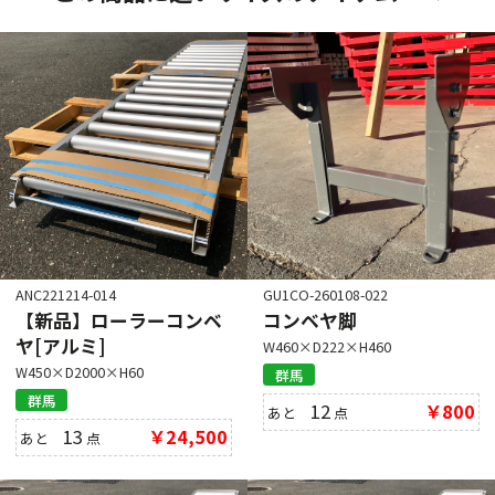
ANC221214-014
GU1CO-260108-022
【新品】ローラーコンベ
コンベヤ脚
ヤ[アルミ]
W460×D222×H460
W450×D2000×H60
群馬
群馬
12
￥800
あと
点
13
￥24,500
あと
点