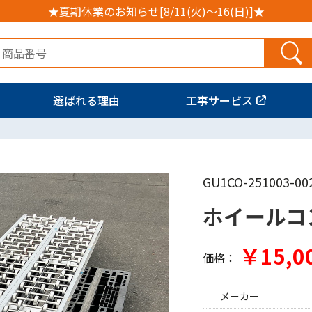
★夏期休業のお知らせ[8/11(火)～16(日)]★
選ばれる理由
工事サービス
GU1CO-251003-00
ホイールコ
￥15,0
価格：
メーカー