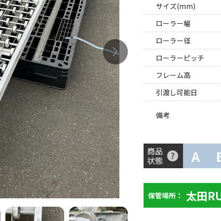
サイズ(mm)
ローラー幅
ローラー径
ローラーピッチ
フレーム高
引渡し可能日
備考
商品
A
状態
太田R
保管場所：