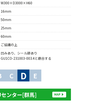
W300×D3000×H60
16mm
50mm
25mm
60mm
ご協議の上
凹みあり、シール跡あり
GU1CO-231003-003.4と嵌合する
D
B
C
E
Uセンター[群馬]