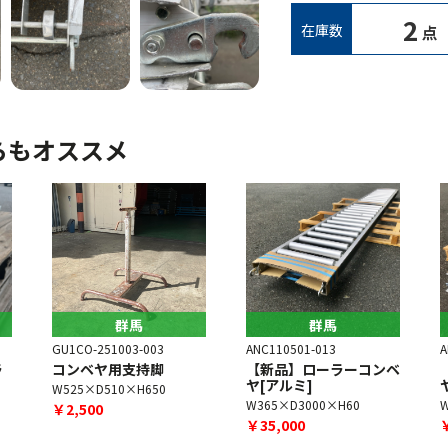
2
在庫数
点
らもオススメ
群馬
群馬
GU1CO-251003-003
ANC110501-013
A
ラ
コンベヤ用支持脚
【新品】ローラーコンベ
ヤ[アルミ]
W525×D510×H650
W365×D3000×H60
￥2,500
￥35,000