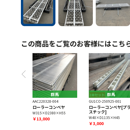
この商品をご覧のお客様にはこち
馬
群馬
群馬
3-001
AAC220328-004
GU1CO-250925-001
ンベヤ
ローラーコンベヤ
ローラーコンベヤ[プ
スチック]
×H60
W315×D2380×H55
W40×D1135×H45
￥13,000
￥3,000