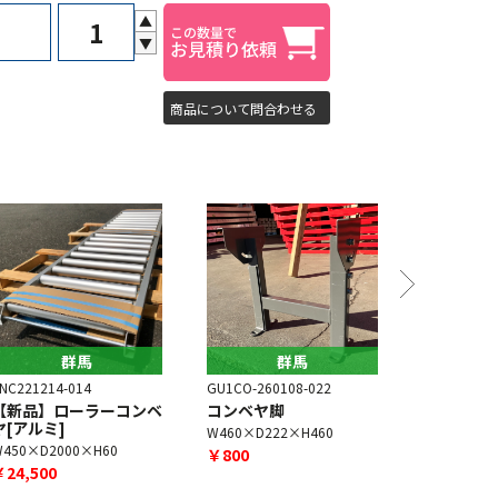
▲
▼
商品について問合わせる
群馬
群馬
NC221214-014
GU1CO-260108-022
GU1CO-240
【新品】ローラーコンベ
コンベヤ脚
【新品】
ヤ[アルミ]
ヤ[アルミ]
W460×D222×H460
W450×D2000×H60
W450×D30
￥800
￥24,500
￥38,500