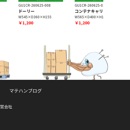
U1CR-260625-008
GU1CR-260625-012
AAD210828
ドーリー
コンテナキャリー
ピックカ
W545×D360×H155
W565×D400×H130
W550×D10
￥1,200
￥1,200
￥5,000
マテハンブログ
営会社