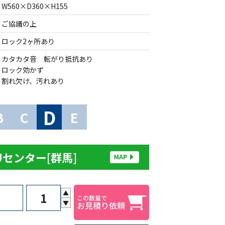
W560×D360×H155
ご協議の上
ロック2ヶ所あり
カタカタ音 転がり抵抗あり
ロック効かず
割れ欠け、汚れあり
D
B
C
E
Uセンター[群馬]
▲
▼