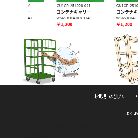
1-001
GU1CR-251028-001
GU1CR-251028-002
ャリー
コンテナキャリー
コンテナキャリー
H140
W565×D400×H145
W565×D400×H145
￥1,200
￥1,200
お取引の流れ
よくあ
048-832-2705
電話受付時間 9:30～12:00 ／ 13:00～16:30