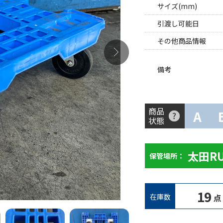
サイズ(mm)
引渡し可能日
その他商品情報
備考
商品
A
状態
太田R
保管場所：
19
在庫数
点