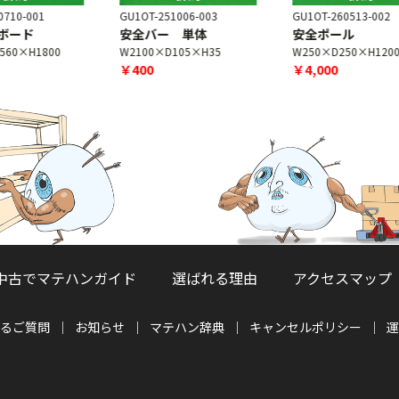
GU1OT-251006-003
GU1OT-260513-002
G
安全バー 単体
安全ポール
W2100×D105×H35
W250×D250×H1200
￥400
￥4,000
中古でマテハンガイド
選ばれる理由
アクセスマップ
るご質問
お知らせ
マテハン辞典
キャンセルポリシー
運