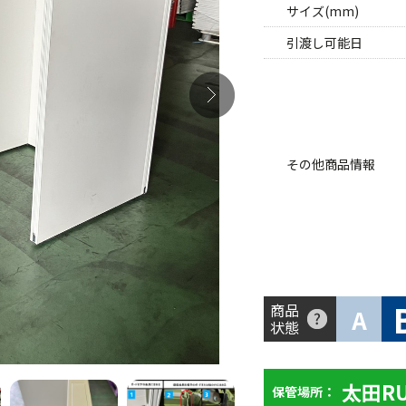
サイズ(mm)
引渡し可能日
その他商品情報
商品
A
状態
太田R
保管場所：