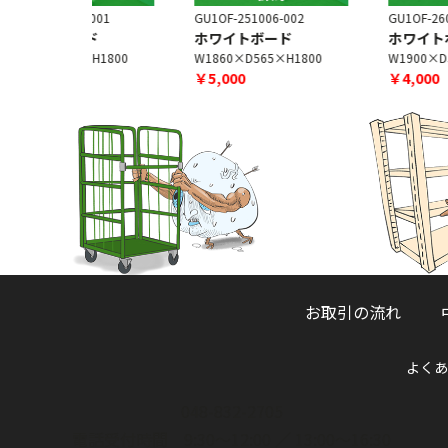
6-001
GU1OF-251006-002
GU1OF-260710-001
ード
ホワイトボード
ホワイトボード
×H1800
W1860×D565×H1800
W1900×D560×H1800
￥5,000
￥4,000
お取引の流れ
よくあ
048-832-2705
電話受付時間 9:30～12:00 ／ 13:00～16:30