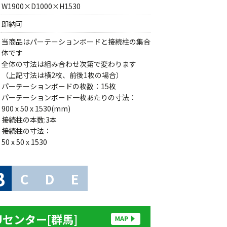
W1900×D1000×H1530
即納可
当商品はパーテーションボードと接続柱の集合
体です
全体の寸法は組み合わせ次第で変わります
（上記寸法は横2枚、前後1枚の場合）
パーテーションボードの枚数：15枚
パーテーションボード一枚あたりの寸法：
900 x 50 x 1530(mm)
接続柱の本数:3本
接続柱の寸法：
50 x 50 x 1530
B
C
D
E
Uセンター[群馬]