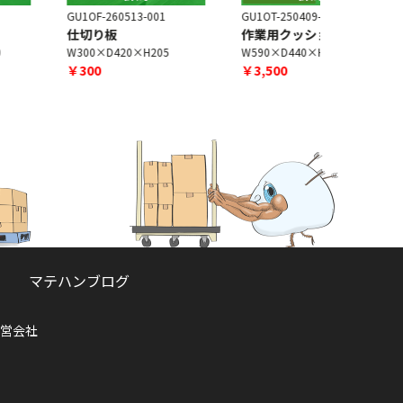
U1OF-260513-001
GU1OT-250409-003
AAJ220531-
仕切り板
作業用クッションマット
書棚
W300×D420×H205
W590×D440×H10
W900×D42
￥300
￥3,500
￥7,500
マテハンブログ
営会社