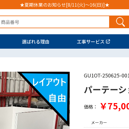
★夏期休業のお知らせ[8/11(火)～16(日)]★
選ばれる理由
工事サービス
GU1OT-250625-00
パーテーシ
￥75,0
価格：
メーカー