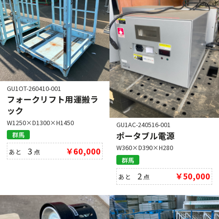
GU1OT-260410-001
フォークリフト用運搬ラ
ック
W1250×D1300×H1450
GU1AC-240516-001
ポータブル電源
群馬
W360×D390×H280
3
￥60,000
あと
点
群馬
2
￥50,000
あと
点