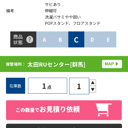
サビあり
備考
伸縮可
洗濯バサミやや固い
POPスタンド、フロアスタンド
商品
C
A
B
D
E
状態
太田RUセンター[群馬]
保管場所：
▲
1
在庫数
点
▼