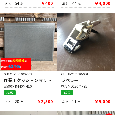
54
￥400
44
￥4,000
あと
点
あと
点
GU1OT-250409-003
GU1AI-230530-001
作業用クッションマット
ラベラー
W590×D440×H10
W75×D270×H95
群馬
群馬
20
￥3,500
11
￥5,000
あと
点
あと
点