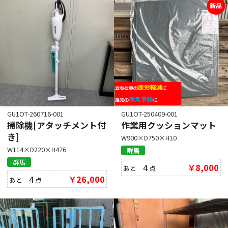
GU1OT-260716-001
GU1OT-250409-001
掃除機[アタッチメント付
作業用クッションマット
き]
W900×D750×H10
W114×D220×H476
群馬
群馬
4
￥8,000
あと
点
4
￥26,000
あと
点