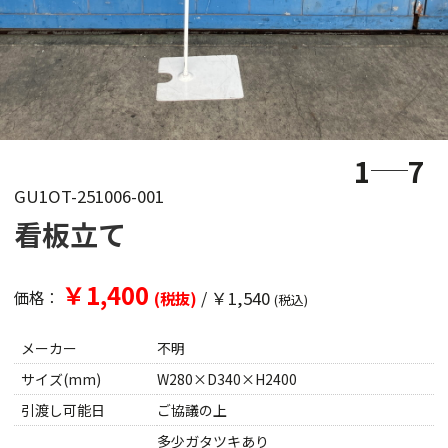
1
7
GU1OT-251006-001
看板立て
￥1,400
/
￥1,540
価格：
(税抜)
(税込)
メーカー
不明
サイズ(mm)
W280×D340×H2400
引渡し可能日
ご協議の上
多少ガタツキあり