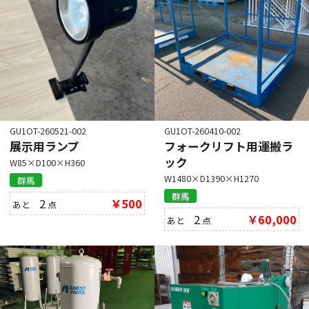
GU1OT-260521-002
GU1OT-260410-002
展示用ランプ
フォークリフト用運搬ラ
ック
W85×D100×H360
W1480×D1390×H1270
群馬
群馬
2
￥500
あと
点
2
￥60,000
あと
点