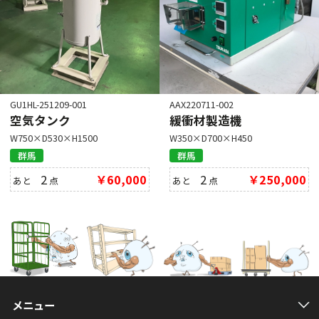
GU1HL-251209-001
AAX220711-002
空気タンク
緩衝材製造機
W750×D530×H1500
W350×D700×H450
群馬
群馬
2
￥60,000
2
￥250,000
あと
点
あと
点
メニュー