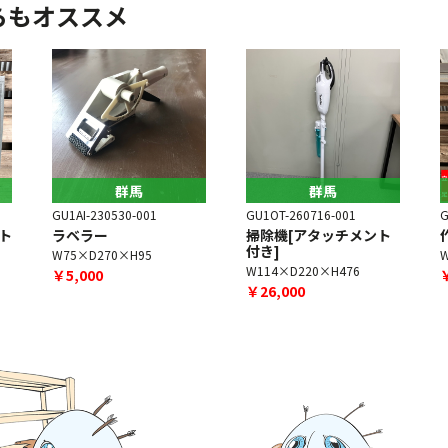
らもオススメ
群馬
群馬
GU1AI-230530-001
GU1OT-260716-001
G
ト
ラベラー
掃除機[アタッチメント
付き]
W75×D270×H95
W114×D220×H476
￥5,000
￥26,000