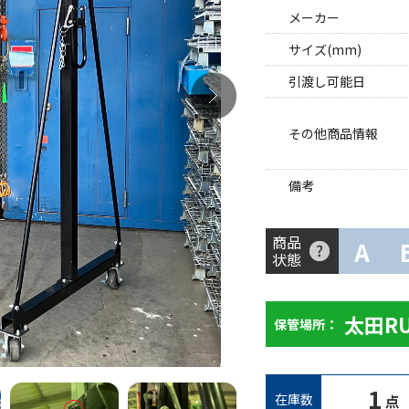
メーカー
サイズ(mm)
引渡し可能日
その他商品情報
備考
商品
A
状態
太田R
保管場所：
1
在庫数
点