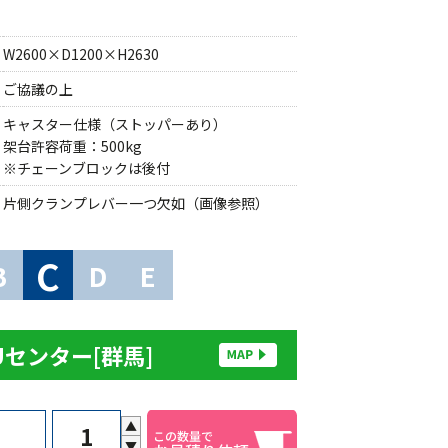
W2600×D1200×H2630
ご協議の上
キャスター仕様（ストッパーあり）
架台許容荷重：500kg
※チェーンブロックは後付
片側クランプレバー一つ欠如（画像参照）
C
B
D
E
Uセンター[群馬]
▲
▼