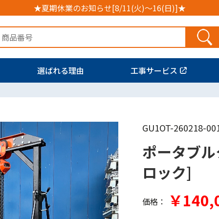
★夏期休業のお知らせ[8/11(火)～16(日)]★
選ばれる理由
工事サービス
GU1OT-260218-00
ポータブル
ロック]
￥140,
価格：