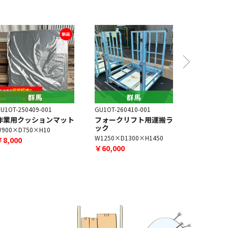
群馬
群馬
U1OT-250409-001
GU1OT-260410-001
作業用クッションマット
フォークリフト用運搬ラ
ック
W900×D750×H10
GU1AC-240
W1250×D1300×H1450
￥8,000
ポータブ
￥60,000
W360×D39
￥50,000