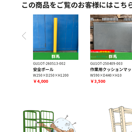
この商品をご覧のお客様にはこち
馬
群馬
群馬
6-003
GU1OT-260513-002
GU1OT-250409-003
単体
安全ポール
作業用クッションマッ
×H35
W250×D250×H1200
W590×D440×H10
￥4,000
￥3,500