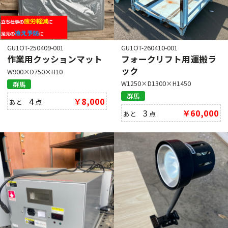
GU1OT-250409-001
GU1OT-260410-001
作業用クッションマット
フォークリフト用運搬ラ
ック
W900×D750×H10
W1250×D1300×H1450
群馬
群馬
4
￥8,000
あと
点
3
￥60,000
あと
点