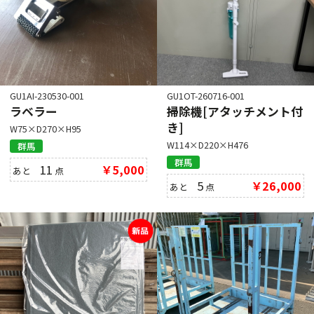
GU1AI-230530-001
GU1OT-260716-001
ラベラー
掃除機[アタッチメント付
き]
W75×D270×H95
W114×D220×H476
群馬
群馬
11
￥5,000
あと
点
5
￥26,000
あと
点