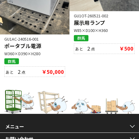
GU1OT-260521-002
展示用ランプ
W85×D100×H360
群馬
GU1AC-240516-001
ポータブル電源
2
￥500
あと
点
W360×D390×H280
群馬
2
￥50,000
あと
点
メニュー
お問い合わせ