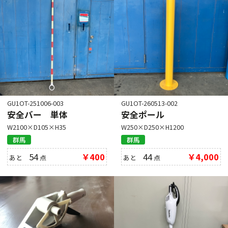
GU1OT-251006-003
GU1OT-260513-002
安全バー 単体
安全ポール
W2100×D105×H35
W250×D250×H1200
群馬
群馬
54
￥400
44
￥4,000
あと
点
あと
点