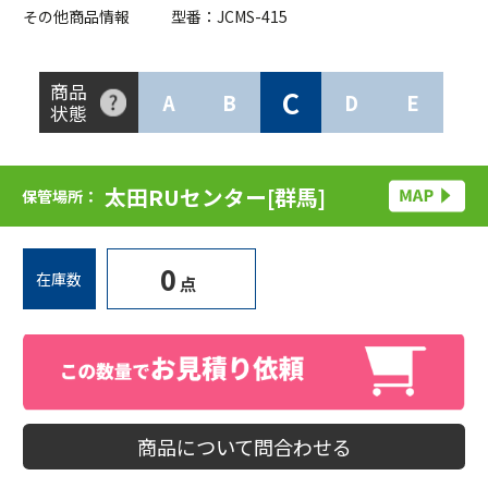
その他商品情報
型番：JCMS-415
商品
C
A
B
D
E
状態
太田RUセンター[群馬]
保管場所：
0
在庫数
点
商品について問合わせる