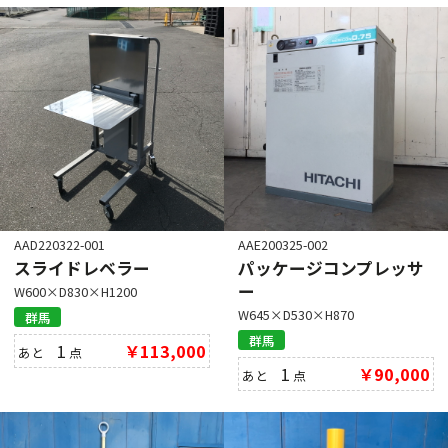
AAD220322-001
AAE200325-002
スライドレベラー
パッケージコンプレッサ
ー
W600×D830×H1200
W645×D530×H870
群馬
群馬
1
￥113,000
あと
点
1
￥90,000
あと
点