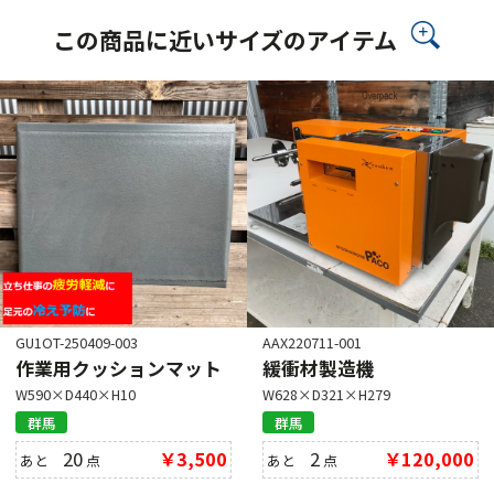
この商品に近いサイズのアイテム
GU1OT-250409-003
AAX220711-001
作業用クッションマット
緩衝材製造機
W590×D440×H10
W628×D321×H279
群馬
群馬
20
￥3,500
2
￥120,000
あと
点
あと
点