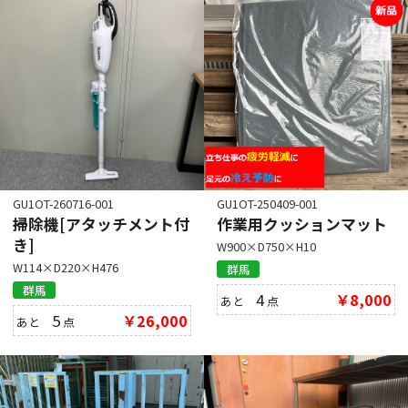
GU1OT-260716-001
GU1OT-250409-001
掃除機[アタッチメント付
作業用クッションマット
き]
W900×D750×H10
W114×D220×H476
群馬
群馬
4
￥8,000
あと
点
5
￥26,000
あと
点