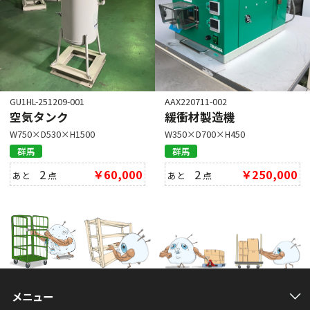
GU1HL-251209-001
AAX220711-002
空気タンク
緩衝材製造機
W750×D530×H1500
W350×D700×H450
群馬
群馬
2
￥60,000
2
￥250,000
あと
点
あと
点
メニュー