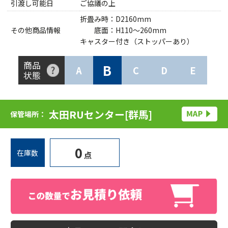
引渡し可能日
ご協議の上
折畳み時：D2160mm
その他商品情報
底面：H110～260mm
キャスター付き（ストッパーあり）
商品
B
A
C
D
E
状態
太田RUセンター[群馬]
保管場所：
0
在庫数
点