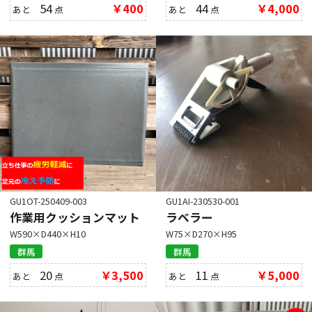
54
￥400
44
￥4,000
あと
点
あと
点
GU1OT-250409-003
GU1AI-230530-001
作業用クッションマット
ラベラー
W590×D440×H10
W75×D270×H95
群馬
群馬
20
￥3,500
11
￥5,000
あと
点
あと
点