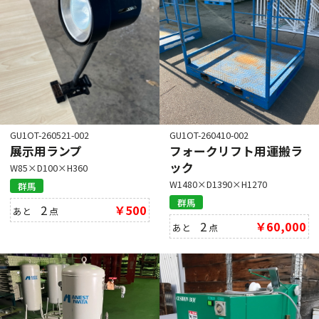
GU1OT-260521-002
GU1OT-260410-002
展示用ランプ
フォークリフト用運搬ラ
ック
W85×D100×H360
W1480×D1390×H1270
群馬
群馬
2
￥500
あと
点
2
￥60,000
あと
点