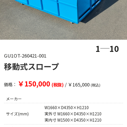
1
10
GU1OT-260421-001
移動式スロープ
￥150,000
/
￥165,000
価格：
(税抜)
(税込)
メーカー
W1660×D4350×H1210
サイズ(mm)
実外寸 W1660×D4350×H1210
実内寸 W1500×D4350×H1210