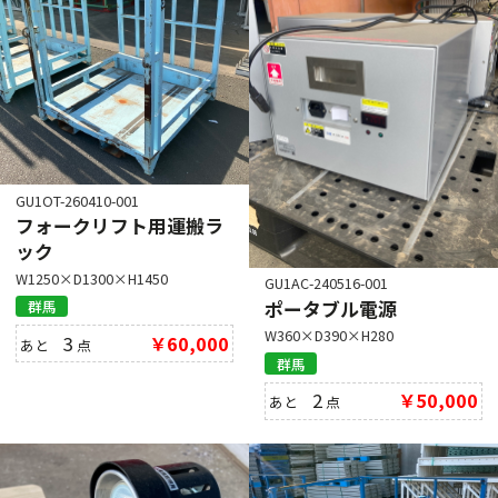
GU1OT-260410-001
フォークリフト用運搬ラ
ック
W1250×D1300×H1450
GU1AC-240516-001
ポータブル電源
群馬
W360×D390×H280
3
￥60,000
あと
点
群馬
2
￥50,000
あと
点