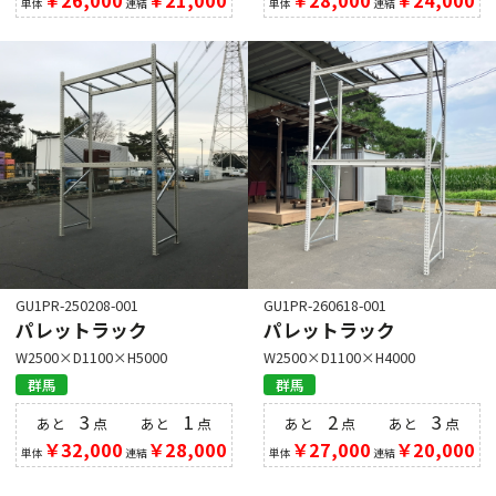
単体
連結
単体
連結
GU1PR-250208-001
GU1PR-260618-001
パレットラック
パレットラック
W2500×D1100×H5000
W2500×D1100×H4000
群馬
群馬
3
1
2
3
あと
点
あと
点
あと
点
あと
点
￥32,000
￥28,000
￥27,000
￥20,000
単体
連結
単体
連結