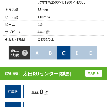
実内寸 W2500×D1200×H3050
トラス幅
75mm
ビーム高
110mm
ビーム
2段
サブビーム
4本／段
引渡し可能日
ご協議の上
商品
C
A
B
D
E
状態
太田RUセンター[群馬]
保管場所：
0
在庫数
単体
点