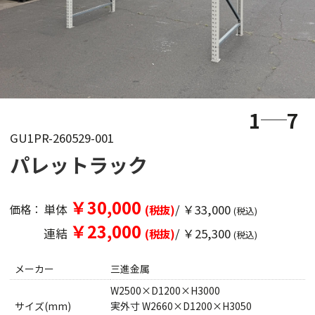
1
7
GU1PR-260529-001
パレットラック
￥30,000
単体
/ ￥33,000
価格：
(税抜)
(税込)
￥23,000
連結
/ ￥25,300
(税抜)
(税込)
メーカー
三進金属
W2500×D1200×H3000
サイズ(mm)
実外寸 W2660×D1200×H3050