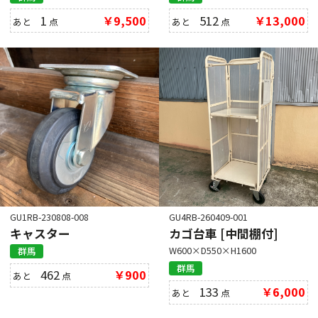
1
￥9,500
512
￥13,000
あと
点
あと
点
GU1RB-230808-008
GU4RB-260409-001
キャスター
カゴ台車 [中間棚付]
W600×D550×H1600
群馬
群馬
462
￥900
あと
点
133
￥6,000
あと
点