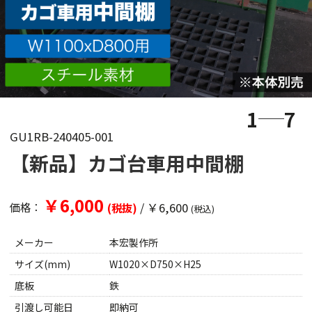
1
7
GU1RB-240405-001
【新品】カゴ台車用中間棚
￥6,000
/
￥6,600
価格：
(税抜)
(税込)
メーカー
本宏製作所
サイズ(mm)
W1020×D750×H25
底板
鉄
引渡し可能日
即納可