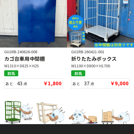
GU1RB-240626-008
GU1RB-260421-001
カゴ台車用中間棚
折りたたみボックス
W1310×D825×H25
W1100×D800×H1700
群馬
群馬
43
￥1,800
37
￥9,000
あと
点
あと
点