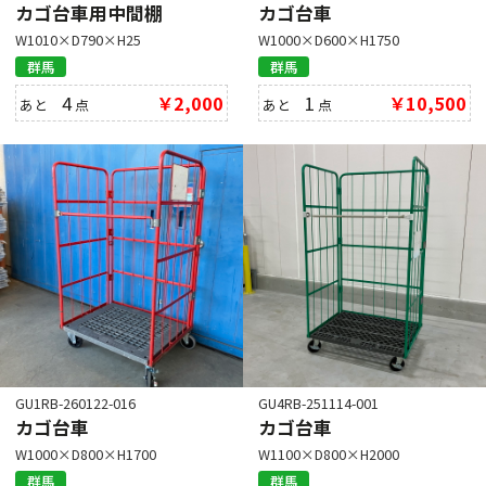
カゴ台車用中間棚
カゴ台車
W1010×D790×H25
W1000×D600×H1750
群馬
群馬
4
￥2,000
1
￥10,500
あと
点
あと
点
GU1RB-260122-016
GU4RB-251114-001
カゴ台車
カゴ台車
W1000×D800×H1700
W1100×D800×H2000
群馬
群馬