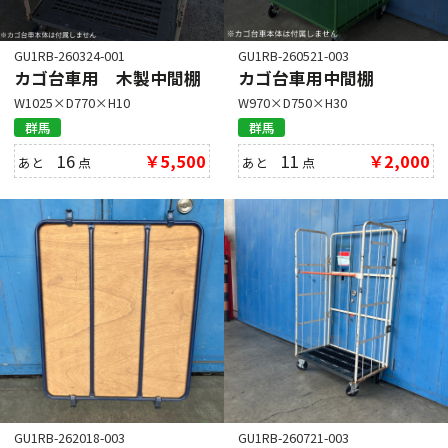
GU1RB-260324-001
GU1RB-260521-003
カゴ台車用 木製中間棚
カゴ台車用中間棚
W1025×D770×H10
W970×D750×H30
群馬
群馬
16
￥5,500
11
￥2,000
あと
点
あと
点
GU1RB-262018-003
GU1RB-260721-003