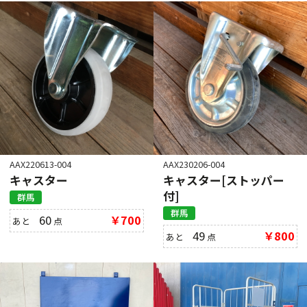
AAX220613-004
AAX230206-004
キャスター
キャスター[ストッパー
付]
群馬
群馬
60
￥700
あと
点
49
￥800
あと
点