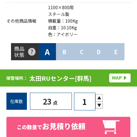
1100×800用
スチール製
その他商品情報
積載量：100Kg
自重：10.10Kg
色：アイボリー
商品
A
B
C
D
E
状態
太田RUセンター[群馬]
保管場所：
▲
23
在庫数
点
▼