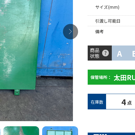
サイズ(mm)
引渡し可能日
備考
商品
A
状態
太田R
保管場所：
4
在庫数
点