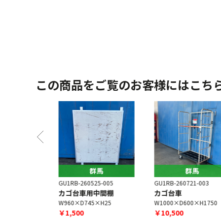
この商品をご覧のお客様にはこち
馬
群馬
群馬
1-003
GU1RB-260525-005
GU1RB-260721-003
中間棚
カゴ台車用中間棚
カゴ台車
×H30
W960×D745×H25
W1000×D600×H1750
￥1,500
￥10,500