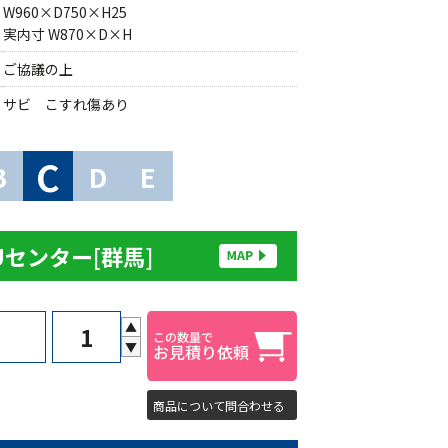
W960×D750×H25
実内寸 W870×D×H
ご協議の上
サビ こすれ傷あり
C
B
D
E
Uセンター[群馬]
▲
▼
商品について問合わせる