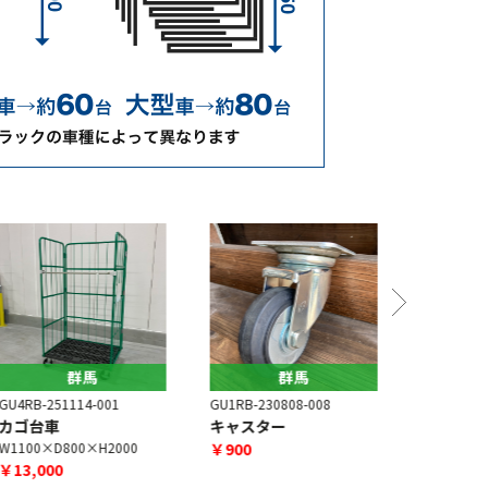
群馬
群馬
U4RB-251114-001
GU1RB-230808-008
GU4RB-260
カゴ台車
キャスター
カゴ台車 
1100×D800×H2000
￥900
W600×D55
￥13,000
￥6,000