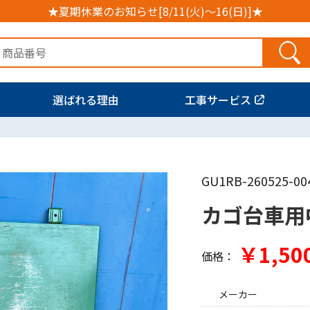
★夏期休業のお知らせ[8/11(火)～16(日)]★
選ばれる理由
工事サービス
GU1RB-260525-00
カゴ台車用
￥1,50
価格：
メーカー