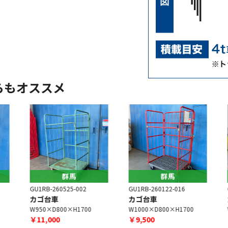
らもオススメ
群馬
群馬
GU1RB-260525-002
GU1RB-260122-016
G
カゴ台車
カゴ台車
W950×D800×H1700
W1000×D800×H1700
W
￥11,000
￥9,500