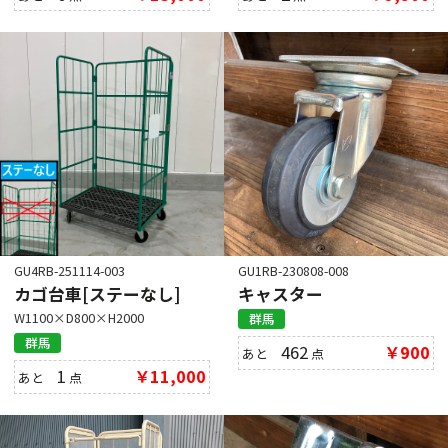
GU4RB-251114-003
GU1RB-230808-008
カゴ台車[ステーなし]
キャスター
W1100×D800×H2000
群馬
群馬
462
￥900
あと
点
1
￥11,000
あと
点