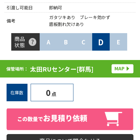
引渡し可能日
即納可
ガタツキあり ブレーキ効かず
備考
底板割れ欠けあり
商品
D
A
B
C
E
状態
太田RUセンター[群馬]
保管場所：
0
在庫数
点