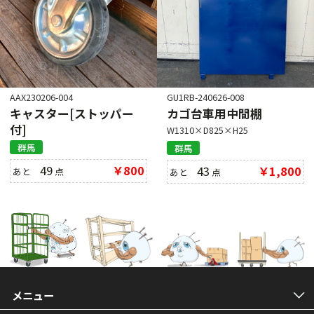
AAX230206-004
GU1RB-240626-008
キャスター[ストッパー
カゴ台車用中間棚
付]
W1310×D825×H25
群馬
群馬
49
￥800
43
￥1,800
あと
点
あと
点
メニュー