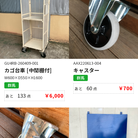
GU4RB-260409-001
AAX220613-004
カゴ台車 [中間棚付]
キャスター
W600×D550×H1600
群馬
群馬
60
￥700
あと
点
133
￥6,000
あと
点