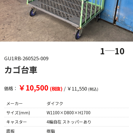
1
10
GU1RB-260525-009
カゴ台車
￥10,500
/
￥11,550
価格：
(税抜)
(税込)
メーカー
ダイフク
サイズ(mm)
W1100×D800×H1700
キャスター
4輪自在 ストッパーあり
底板
樹脂