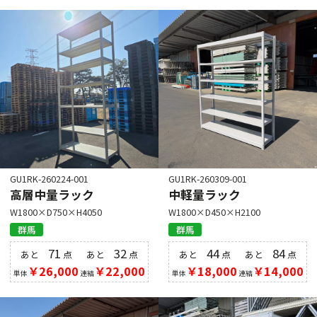
GU1RK-260224-001
GU1RK-260309-001
高層中量ラック
中軽量ラック
W1800×D750×H4050
W1800×D450×H2100
群馬
群馬
71
32
44
84
あと
点
あと
点
あと
点
あと
点
￥26,000
￥22,000
￥18,000
￥14,000
単体
連結
単体
連結