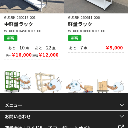
GU1RK-260218-001
GU1RK-260611-006
中軽量ラック
軽量ラック
W1800×D450×H2100
W1800×D600×H2100
群馬
群馬
10
22
7
￥9,000
あと
点
あと
点
あと
点
￥16,000
￥12,000
単体
連結
メニュー
お問い合わせ
運営会社：ワイドループ コーポレートサイト