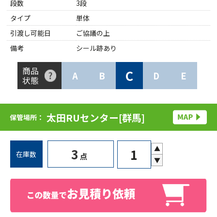
段数
3段
タイプ
単体
引渡し可能日
ご協議の上
備考
シール跡あり
商品
C
A
B
D
E
状態
太田RUセンター[群馬]
保管場所：
▲
3
在庫数
点
▼