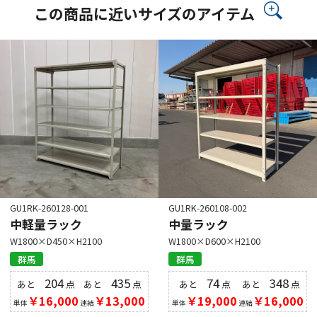
この商品に近いサイズのアイテム
GU1RK-260128-001
GU1RK-260108-002
中軽量ラック
中量ラック
W1800×D450×H2100
W1800×D600×H2100
群馬
群馬
204
435
74
348
あと
点
あと
点
あと
点
あと
点
￥16,000
￥13,000
￥19,000
￥16,000
単体
連結
単体
連結