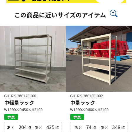
この商品に近いサイズのアイテム
GU1RK-260128-001
GU1RK-260108-002
中軽量ラック
中量ラック
W1800×D450×H2100
W1800×D600×H2100
群馬
群馬
204
435
74
348
あと
点
あと
点
あと
点
あと
点