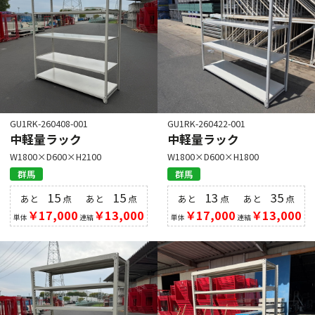
GU1RK-260408-001
GU1RK-260422-001
中軽量ラック
中軽量ラック
W1800×D600×H2100
W1800×D600×H1800
群馬
群馬
15
15
13
35
あと
点
あと
点
あと
点
あと
点
￥17,000
￥13,000
￥17,000
￥13,000
単体
連結
単体
連結