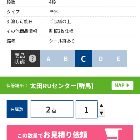
段数
4段
タイプ
単体
引渡し可能日
ご協議の上
その他商品情報
割板3枚仕様
備考
シール跡あり
商品
C
A
B
D
E
状態
太田RUセンター[群馬]
保管場所：
▲
2
在庫数
点
▼