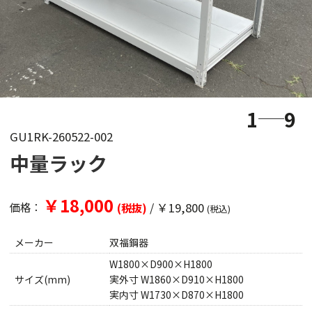
1
9
GU1RK-260522-002
中量ラック
￥18,000
/
￥19,800
価格：
(税抜)
(税込)
メーカー
双福鋼器
W1800×D900×H1800
サイズ(mm)
実外寸 W1860×D910×H1800
実内寸 W1730×D870×H1800