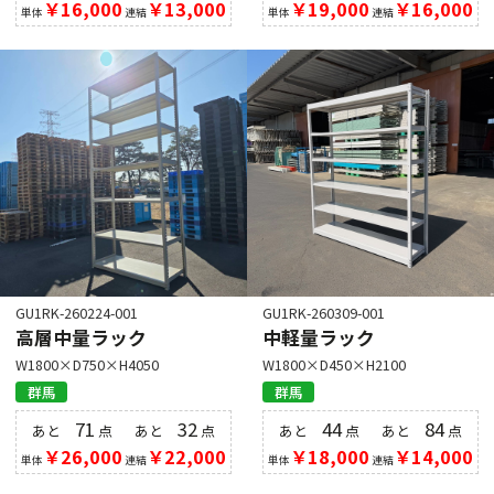
￥16,000
￥13,000
￥19,000
￥16,000
単体
連結
単体
連結
GU1RK-260224-001
GU1RK-260309-001
高層中量ラック
中軽量ラック
W1800×D750×H4050
W1800×D450×H2100
群馬
群馬
71
32
44
84
あと
点
あと
点
あと
点
あと
点
￥26,000
￥22,000
￥18,000
￥14,000
単体
連結
単体
連結