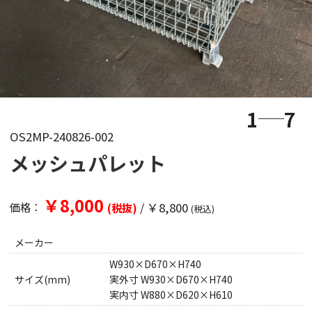
1
7
OS2MP-240826-002
メッシュパレット
￥8,000
/
￥8,800
価格：
(税抜)
(税込)
メーカー
W930×D670×H740
サイズ(mm)
実外寸 W930×D670×H740
実内寸 W880×D620×H610