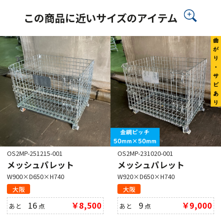
この商品に近いサイズのアイテム
OS2MP-251215-001
OS2MP-231020-001
メッシュパレット
メッシュパレット
W900×D650×H740
W920×D650×H740
大阪
大阪
16
￥8,500
9
￥9,000
あと
点
あと
点