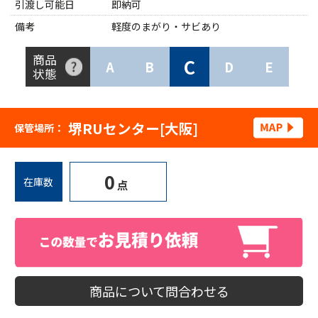
引渡し可能日
即納可
備考
軽度のまがり・サビあり
商品
C
A
B
D
E
状態
堺RUセンター[大阪]
保管場所：
0
在庫数
点
商品について問合わせる