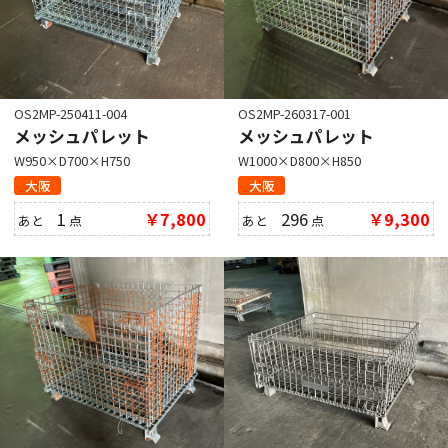
OS2MP-250411-004
OS2MP-260317-001
メッシュパレット
メッシュパレット
W950×D700×H750
W1000×D800×H850
大阪
大阪
1
￥7,800
296
￥9,300
あと
点
あと
点