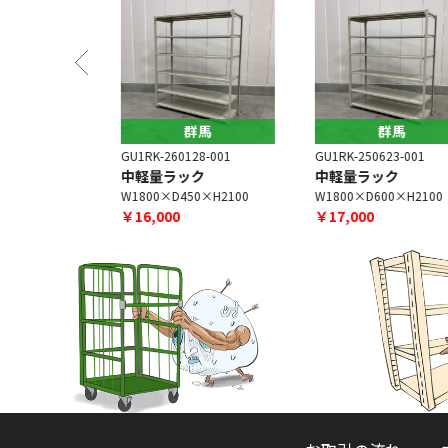
馬
群馬
群馬
6-001
GU1RK-260128-001
GU1RK-250623-001
[増段]
中軽量ラック
中軽量ラック
×H35
W1800×D450×H2100
W1800×D600×H2100
￥16,000
￥17,000