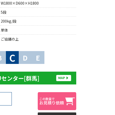
W1800×D600×H1800
5段
200kg/段
単体
ご協議の上
C
B
D
E
Uセンター[群馬]