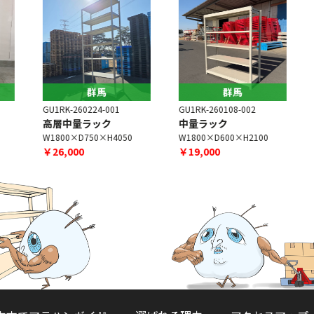
群馬
群馬
GU1RK-260224-001
GU1RK-260108-002
G
高層中量ラック
中量ラック
W1800×D750×H4050
W1800×D600×H2100
W
￥26,000
￥19,000