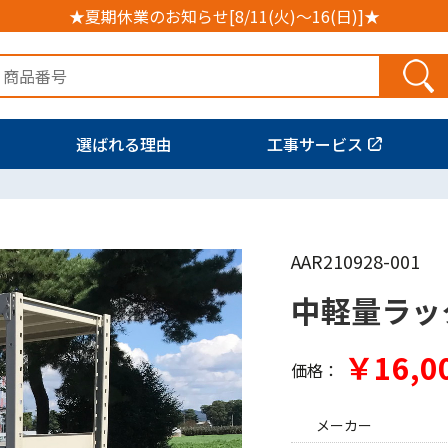
★夏期休業のお知らせ[8/11(火)～16(日)]★
選ばれる理由
工事サービス
AAR210928-001
中軽量ラッ
￥16,0
価格：
メーカー