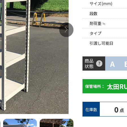
サイズ(mm)
段数
耐荷重 ≒
タイプ
引渡し可能日
商品
A
状態
太田R
保管場所：
0
在庫数
点