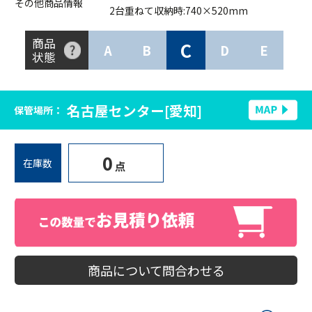
その他商品情報
2台重ねて収納時:740×520mm
商品
C
A
B
D
E
状態
名古屋センター[愛知]
保管場所：
0
在庫数
点
商品について問合わせる