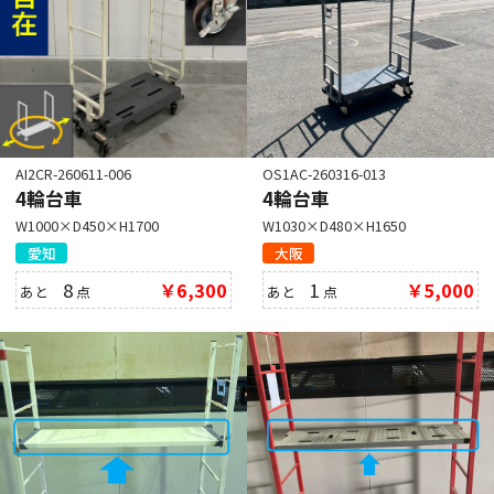
AI2CR-260611-006
OS1AC-260316-013
4輪台車
4輪台車
W1000×D450×H1700
W1030×D480×H1650
愛知
大阪
8
￥6,300
1
￥5,000
あと
点
あと
点