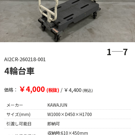
1
7
AI2CR-260218-001
4輪台車
￥4,000
/
￥4,400
価格：
(税抜)
(税込)
メーカー
KAWAJUN
サイズ(mm)
W1000×D450×H1700
引渡し可能日
即納可
収納時:610×450mm