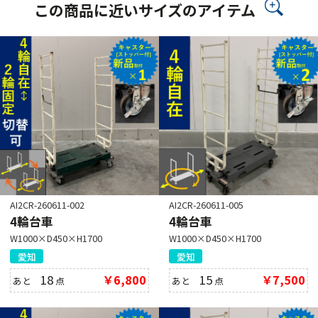
この商品に近いサイズのアイテム
AI2CR-260611-002
AI2CR-260611-005
4輪台車
4輪台車
W1000×D450×H1700
W1000×D450×H1700
愛知
愛知
18
￥6,800
15
￥7,500
あと
点
あと
点