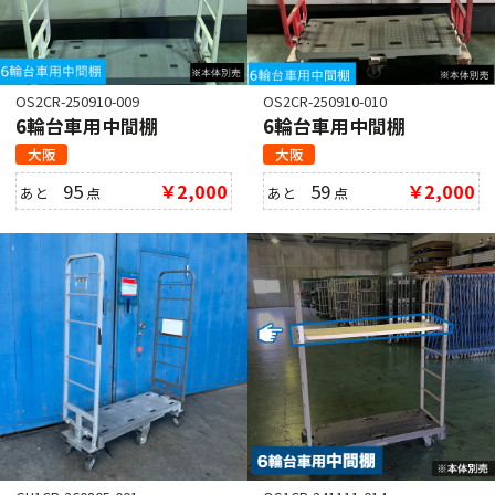
OS2CR-250910-009
OS2CR-250910-010
6輪台車用中間棚
6輪台車用中間棚
大阪
大阪
95
￥2,000
59
￥2,000
あと
点
あと
点