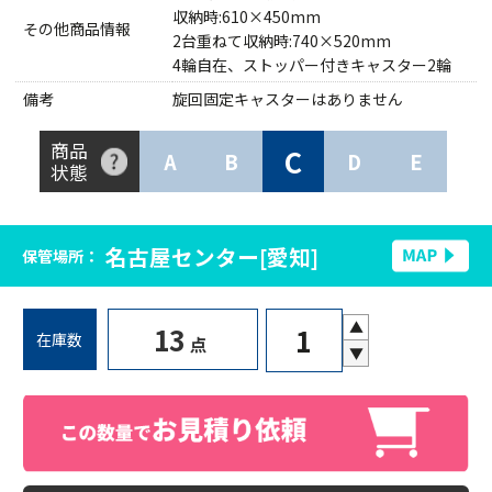
収納時:610×450mm
その他商品情報
2台重ねて収納時:740×520mm
4輪自在、ストッパー付きキャスター2輪
備考
旋回固定キャスターはありません
商品
C
A
B
D
E
状態
名古屋センター[愛知]
保管場所：
▲
13
在庫数
点
▼