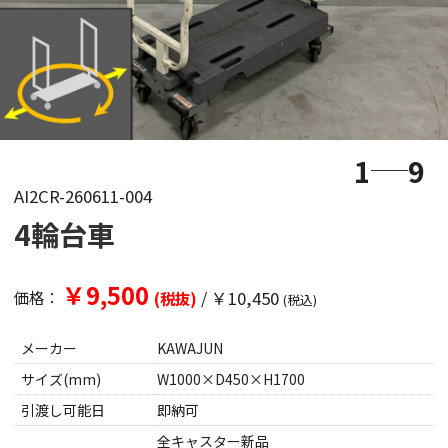
1
9
AI2CR-260611-004
4輪台車
￥9,500
/
￥10,450
価格：
(税抜)
(税込)
メーカー
KAWAJUN
サイズ(mm)
W1000×D450×H1700
引渡し可能日
即納可
全キャスター新品