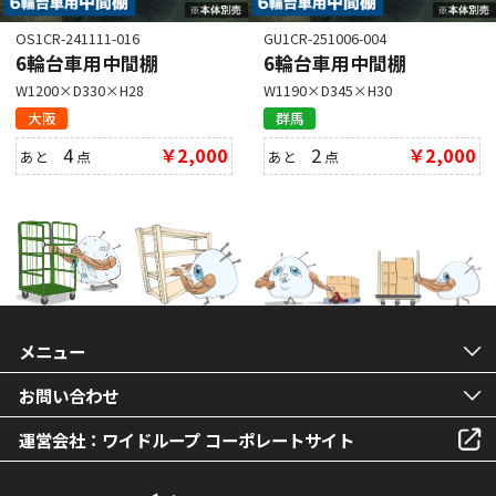
OS1CR-241111-016
GU1CR-251006-004
6輪台車用中間棚
6輪台車用中間棚
W1200×D330×H28
W1190×D345×H30
大阪
群馬
4
￥2,000
2
￥2,000
あと
点
あと
点
メニュー
お問い合わせ
運営会社：ワイドループ コーポレートサイト