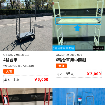
OS1AC-260316-013
OS2CR-250910-009
4輪台車
6輪台車用中間棚
W1030×D480×H1650
大阪
大阪
95
￥2,000
あと
点
1
￥5,000
あと
点