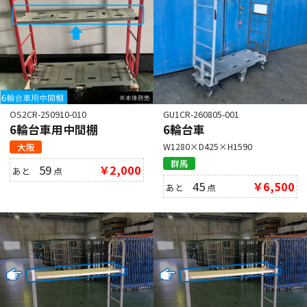
OS2CR-250910-010
GU1CR-260805-001
6輪台車用中間棚
6輪台車
W1280×D425×H1590
大阪
群馬
59
￥2,000
あと
点
45
￥6,500
あと
点