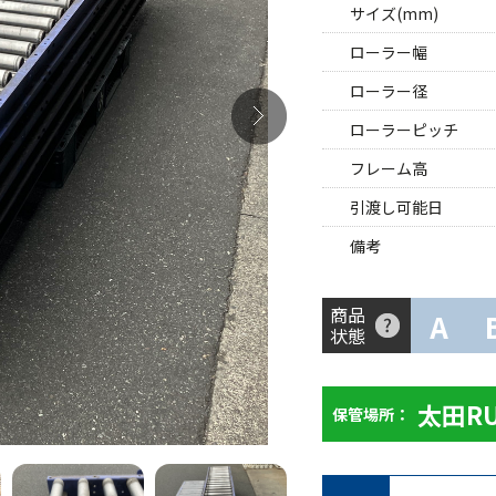
サイズ(mm)
ローラー幅
ローラー径
ローラーピッチ
フレーム高
引渡し可能日
備考
商品
A
状態
太田R
保管場所：