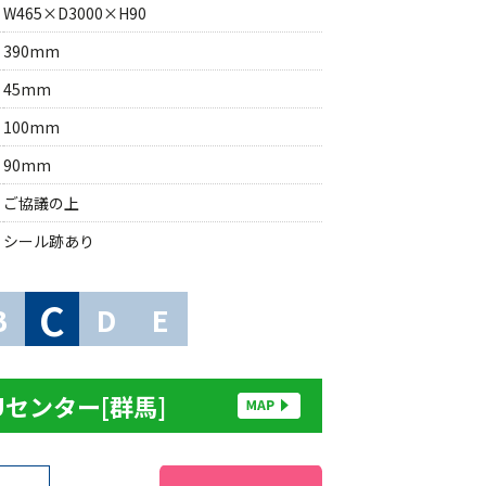
W465×D3000×H90
390mm
45mm
100mm
90mm
ご協議の上
シール跡あり
C
B
D
E
Uセンター[群馬]