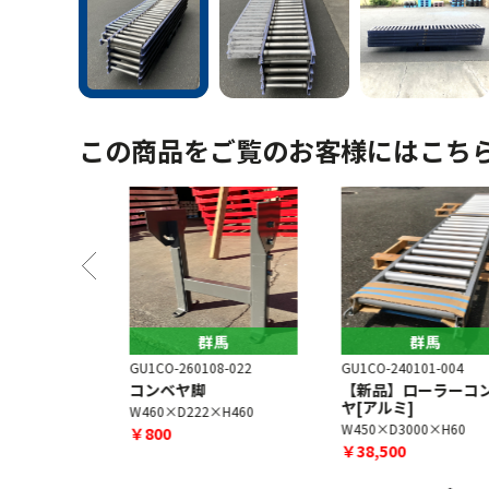
この商品をご覧のお客様にはこち
馬
群馬
群馬
14
GU1CO-260108-022
GU1CO-240101-004
ーラーコンベ
コンベヤ脚
【新品】ローラーコン
ヤ[アルミ]
W460×D222×H460
×H60
W450×D3000×H60
￥800
￥38,500