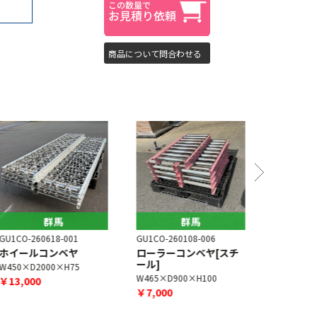
商品について問合わせる
群馬
群馬
U1CO-260618-001
GU1CO-260108-006
GU1CO-260
ホイールコンベヤ
ローラーコンベヤ[スチ
コンベヤ
ール]
W450×D2000×H75
W465×D22
W465×D900×H100
￥13,000
￥800
￥7,000