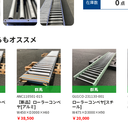
0
在庫数
点
らもオススメ
群馬
群馬
ANC110501-015
GU1CO-231130-001
G
ベ
【新品】ローラーコンベ
ローラーコンベヤ[スチ
ヤ[アルミ]
ール]
W450×D3000×H60
W475×D3000×H90
￥38,500
￥20,000