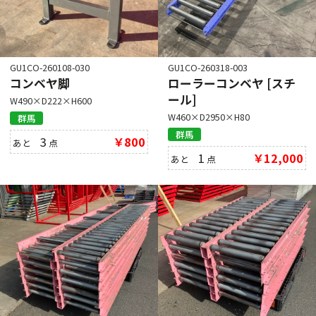
GU1CO-260108-030
GU1CO-260318-003
コンベヤ脚
ローラーコンベヤ [スチ
ール]
W490×D222×H600
W460×D2950×H80
群馬
群馬
3
￥800
あと
点
1
￥12,000
あと
点