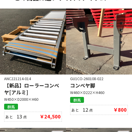
ANC221214-014
GU1CO-260108-022
【新品】ローラーコンベ
コンベヤ脚
ヤ[アルミ]
W460×D222×H460
W450×D2000×H60
群馬
群馬
12
￥800
あと
点
13
￥24,500
あと
点