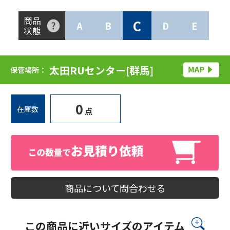
商品
C
A
B
D
E
状態
太田RUセンター[群馬]
保管場所：
0
在庫数
点
商品について問合わせる
この商品に近いサイズのアイテム