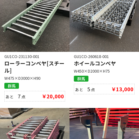
GU1CO-231130-001
GU1CO-260618-001
ローラーコンベヤ[スチー
ホイールコンベヤ
ル]
W450×D2000×H75
W475×D3000×H90
群馬
群馬
5
￥13,000
あと
点
7
￥20,000
あと
点