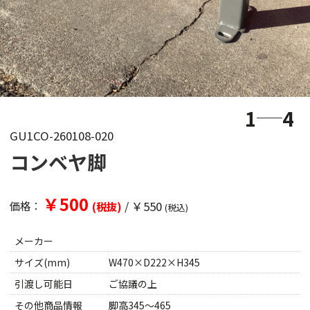
1
4
GU1CO-260108-020
コンベヤ脚
￥500
/
￥550
価格：
(税抜)
(税込)
メーカー
サイズ(mm)
W470×D222×H345
引渡し可能日
ご協議の上
その他商品情報
脚高345～465