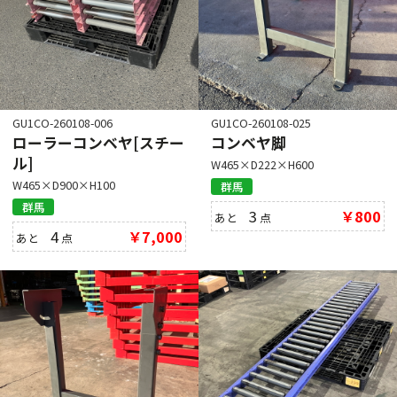
GU1CO-260108-006
GU1CO-260108-025
ローラーコンベヤ[スチー
コンベヤ脚
ル]
W465×D222×H600
W465×D900×H100
群馬
群馬
3
￥800
あと
点
4
￥7,000
あと
点