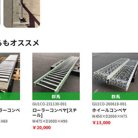
らもオススメ
群馬
群馬
GU1CO-231130-001
GU1CO-260618-001
G
ベ
ローラーコンベヤ[スチ
ホイールコンベヤ
ール]
W450×D2000×H75
W475×D3000×H90
￥13,000
￥20,000