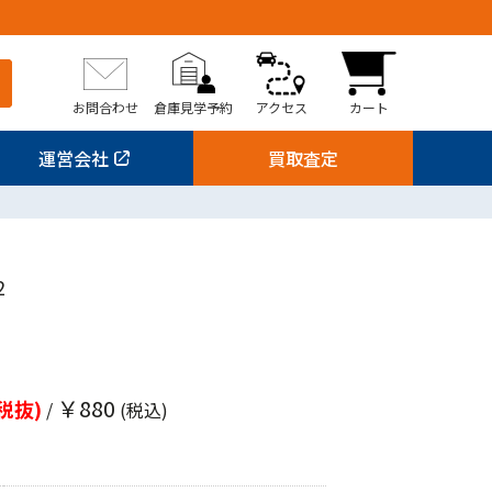
お問合わせ
倉庫見学予約
アクセス
カート
運営会社
買取査定
2
￥880
税抜)
/
(税込)