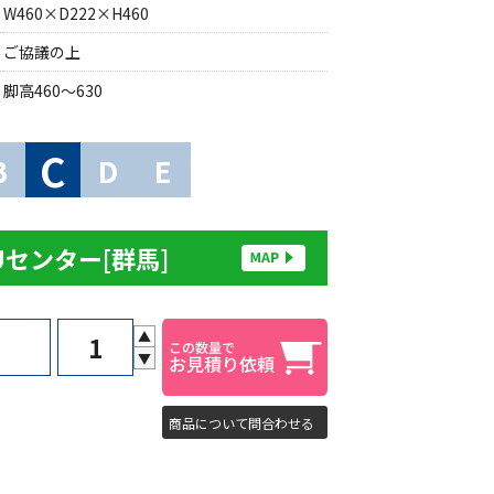
W460×D222×H460
ご協議の上
脚高460～630
C
B
D
E
Uセンター[群馬]
▲
▼
商品について問合わせる