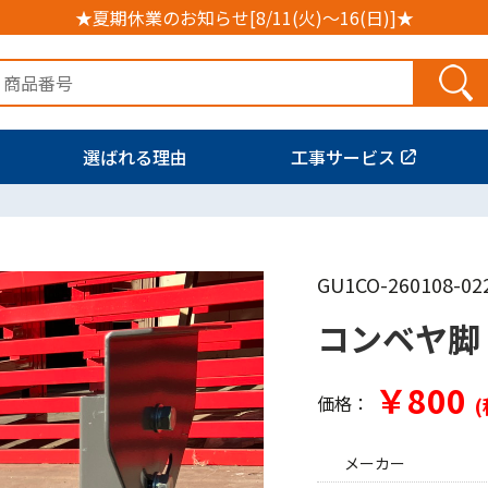
★夏期休業のお知らせ[8/11(火)～16(日)]★
選ばれる理由
工事サービス
GU1CO-260108-02
コンベヤ脚
￥800
価格：
(
メーカー