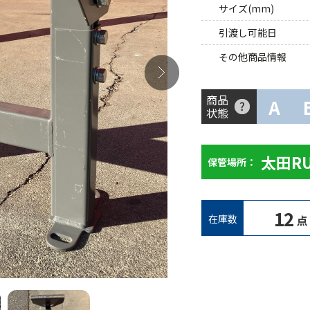
サイズ(mm)
引渡し可能日
その他商品情報
商品
A
状態
太田R
保管場所：
12
在庫数
点