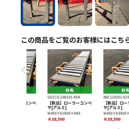
この商品をご覧のお客様にはこち
馬
群馬
群馬
14
GU1CO-240101-004
ANC110501-015
ーラーコンベ
【新品】ローラーコンベ
【新品】ローラーコン
ヤ[アルミ]
ヤ[アルミ]
×H60
W450×D3000×H60
W450×D3000×H60
￥38,500
￥38,500