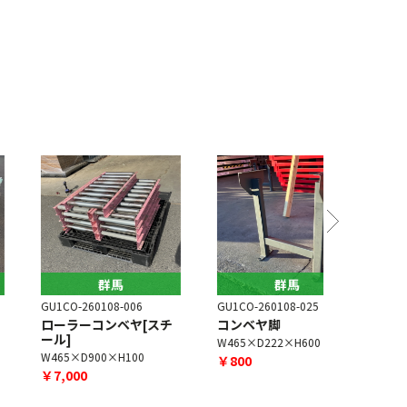
群馬
群馬
U1CO-260108-006
GU1CO-260108-025
GU1CO-260
ローラーコンベヤ[スチ
コンベヤ脚
ローラーコ
ール]
ール]
W465×D222×H600
W465×D900×H100
W460×D29
￥800
￥7,000
￥12,000