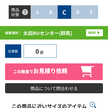
商品
C
A
B
D
E
状態
太田RUセンター[群馬]
保管場所：
0
在庫数
点
商品について問合わせる
この商品に近いサイズのアイテム