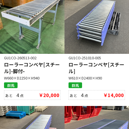
GU1CO-260513-002
GU1CO-251010-005
ローラーコンベヤ[スチー
ローラーコンベヤ[スチー
ル]-脚付-
ル]
W660×D2250×H940
W610×D2400×H90
群馬
群馬
4
￥20,000
4
￥14,000
あと
点
あと
点