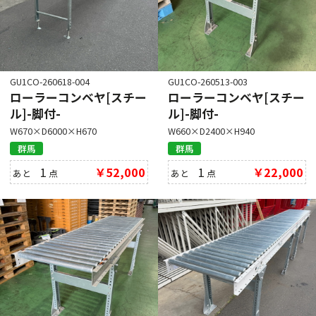
GU1CO-260618-004
GU1CO-260513-003
ローラーコンベヤ[スチー
ローラーコンベヤ[スチー
ル]-脚付-
ル]-脚付-
W670×D6000×H670
W660×D2400×H940
群馬
群馬
1
￥52,000
1
￥22,000
あと
点
あと
点