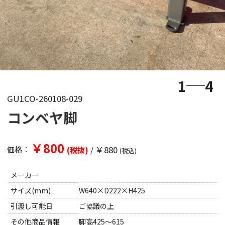
1
4
GU1CO-260108-029
コンベヤ脚
￥800
/
￥880
価格：
(税抜)
(税込)
メーカー
サイズ(mm)
W640×D222×H425
引渡し可能日
ご協議の上
その他商品情報
脚高425～615