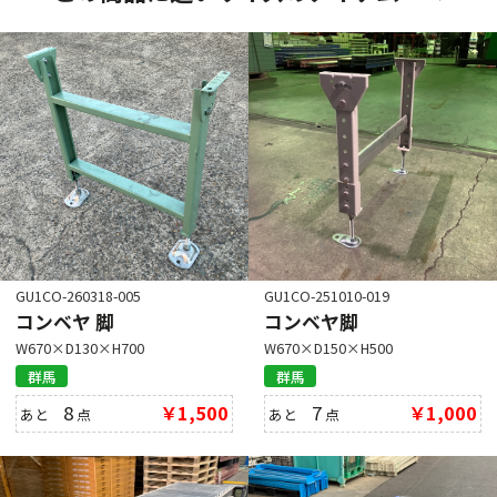
GU1CO-260318-005
GU1CO-251010-019
コンベヤ 脚
コンベヤ脚
W670×D130×H700
W670×D150×H500
群馬
群馬
8
￥1,500
7
￥1,000
あと
点
あと
点