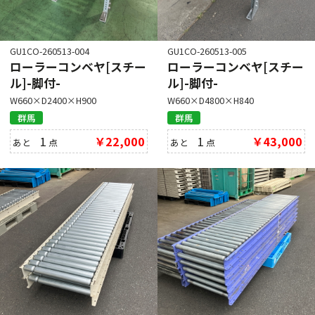
GU1CO-260513-004
GU1CO-260513-005
ローラーコンベヤ[スチー
ローラーコンベヤ[スチー
ル]-脚付-
ル]-脚付-
W660×D2400×H900
W660×D4800×H840
群馬
群馬
1
￥22,000
1
￥43,000
あと
点
あと
点