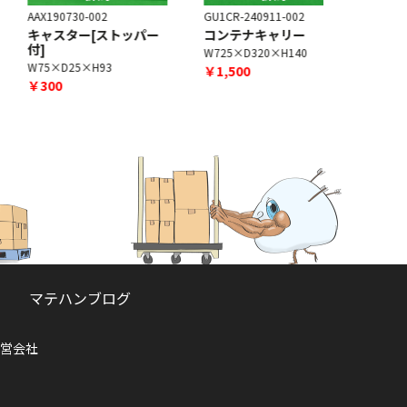
AX190730-002
GU1CR-240911-002
GU1CR-240
キャスター[ストッパー
コンテナキャリー
ドーリー
付]
W725×D320×H140
W600×D43
W75×D25×H93
￥1,500
￥1,500
￥300
マテハンブログ
営会社