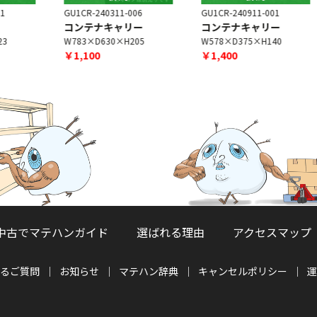
GU1CR-240311-006
GU1CR-240911-001
A
コンテナキャリー
コンテナキャリー
W783×D630×H205
W578×D375×H140
￥1,100
￥1,400
中古でマテハンガイド
選ばれる理由
アクセスマップ
るご質問
お知らせ
マテハン辞典
キャンセルポリシー
運