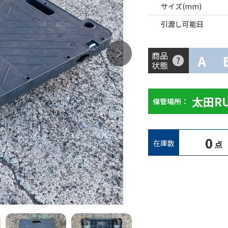
サイズ(mm)
引渡し可能日
商品
A
状態
太田R
保管場所：
0
在庫数
点