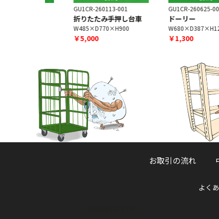
5-004
GU1CR-260113-001
GU1CR-260625-001
折りたたみ手押し台車
ドーリー
H100
W485×D770×H900
W680×D387×H123
￥5,000
￥1,300
お取引の流れ
よくあ
048-832-2705