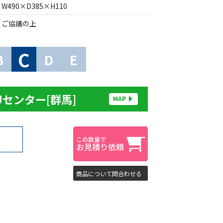
W490×D385×H110
ご協議の上
C
B
D
E
Uセンター[群馬]
商品について問合わせる