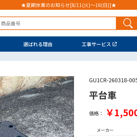
★夏期休業のお知らせ[8/11(火)～16(日)]★
選ばれる理由
工事サービス
GU1CR-260318-00
平台車
￥1,50
価格：
メーカー