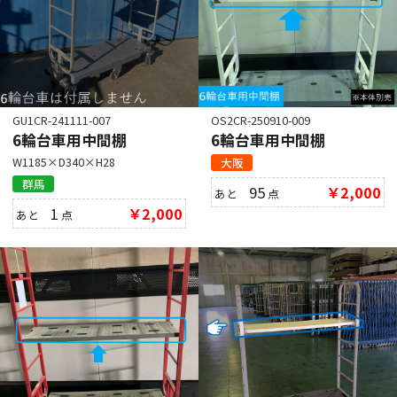
GU1CR-241111-007
OS2CR-250910-009
6輪台車用中間棚
6輪台車用中間棚
W1185×D340×H28
大阪
群馬
95
￥2,000
あと
点
1
￥2,000
あと
点