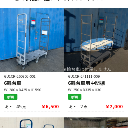
GU1CR-260805-001
GU1CR-241111-009
6輪台車
6輪台車用中間棚
W1280×D425×H1590
W1250×D335×H30
群馬
群馬
45
￥6,500
2
￥2,000
あと
点
あと
点