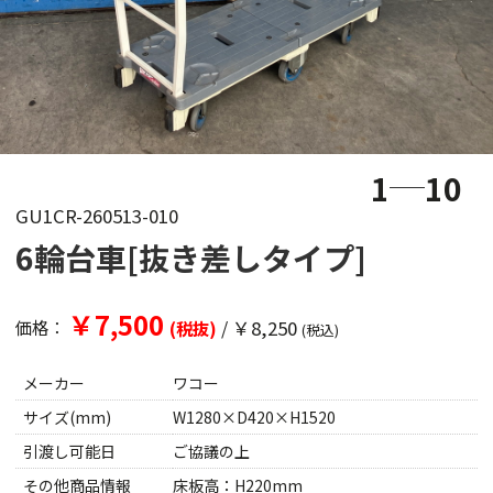
1
10
GU1CR-260513-010
6輪台車[抜き差しタイプ]
￥7,500
/
￥8,250
価格：
(税抜)
(税込)
メーカー
ワコー
サイズ(mm)
W1280×D420×H1520
引渡し可能日
ご協議の上
その他商品情報
床板高：H220mm