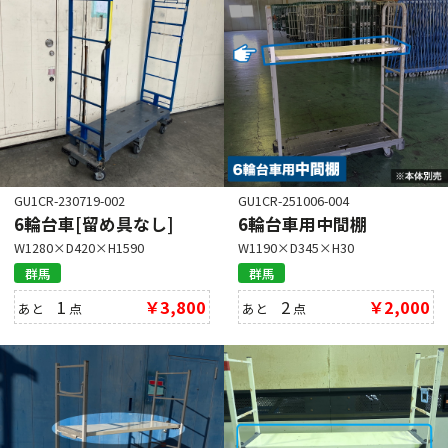
GU1CR-230719-002
GU1CR-251006-004
6輪台車[留め具なし]
6輪台車用中間棚
W1280×D420×H1590
W1190×D345×H30
群馬
群馬
1
￥3,800
2
￥2,000
あと
点
あと
点