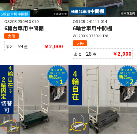
OS2CR-250910-010
OS1CR-241111-014
6輪台車用中間棚
6輪台車用中間棚
W1200×D330×H28
大阪
大阪
59
￥2,000
あと
点
28
￥2,000
あと
点