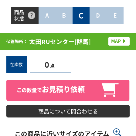
商品
C
A
B
D
E
状態
太田RUセンター[群馬]
保管場所：
0
在庫数
点
商品について問合わせる
この商品に近いサイズのアイテム