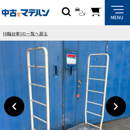
[6輪台車]の一覧へ戻る