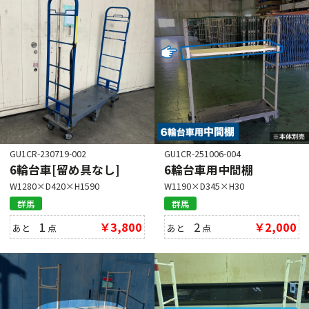
GU1CR-230719-002
GU1CR-251006-004
6輪台車[留め具なし]
6輪台車用中間棚
W1280×D420×H1590
W1190×D345×H30
群馬
群馬
1
￥3,800
2
￥2,000
あと
点
あと
点