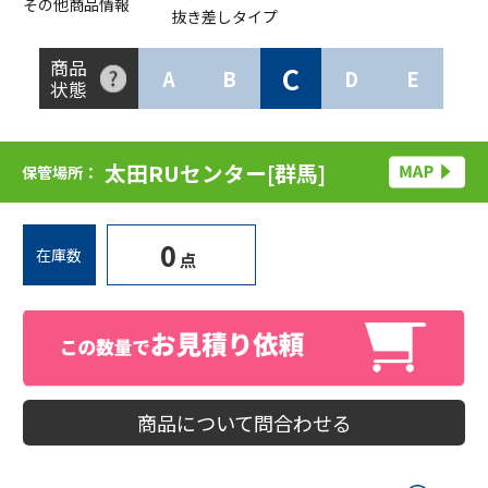
その他商品情報
抜き差しタイプ
商品
C
A
B
D
E
状態
太田RUセンター[群馬]
保管場所：
0
在庫数
点
商品について問合わせる