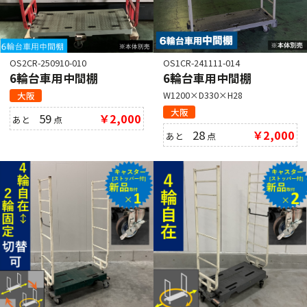
OS2CR-250910-010
OS1CR-241111-014
6輪台車用中間棚
6輪台車用中間棚
W1200×D330×H28
大阪
大阪
59
￥2,000
あと
点
28
￥2,000
あと
点