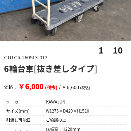
1
10
GU1CR-260513-012
6輪台車[抜き差しタイプ]
￥6,000
/
￥6,600
価格：
(税抜)
(税込)
メーカー
KAWAJUN
サイズ(mm)
W1275×D420×H1510
引渡し可能日
ご協議の上
床板高：H220mm