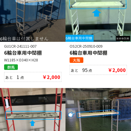
GU1CR-241111-007
OS2CR-250910-009
6輪台車用中間棚
6輪台車用中間棚
W1185×D340×H28
大阪
群馬
95
￥2,000
あと
点
1
￥2,000
あと
点