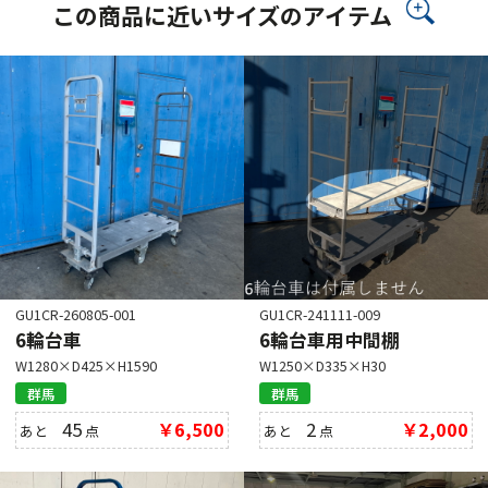
この商品に近いサイズのアイテム
GU1CR-260805-001
GU1CR-241111-009
6輪台車
6輪台車用中間棚
W1280×D425×H1590
W1250×D335×H30
群馬
群馬
45
￥6,500
2
￥2,000
あと
点
あと
点