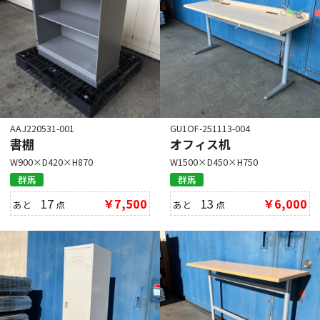
AAJ220531-001
GU1OF-251113-004
書棚
オフィス机
W900×D420×H870
W1500×D450×H750
群馬
群馬
17
￥7,500
13
￥6,000
あと
点
あと
点