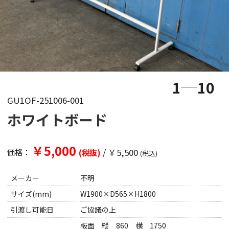
1
10
GU1OF-251006-001
ホワイトボード
￥5,000
/
￥5,500
価格：
(税抜)
(税込)
メーカー
不明
サイズ(mm)
W1900×D565×H1800
引渡し可能日
ご協議の上
板面 縦 860 横 1750