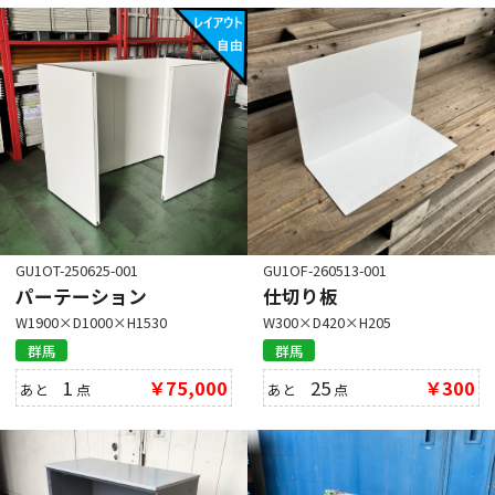
GU1OT-250625-001
GU1OF-260513-001
パーテーション
仕切り板
W1900×D1000×H1530
W300×D420×H205
群馬
群馬
1
￥75,000
25
￥300
あと
点
あと
点