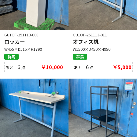
GU1OF-251113-008
GU1OF-251113-011
ロッカー
オフィス机
W455×D515×H1790
W1500×D450×H950
群馬
群馬
6
￥10,000
6
￥5,000
あと
点
あと
点