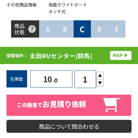
その他商品情報
両面ホワイトボード
タッチ式
商品
C
A
B
D
E
状態
太田RUセンター[群馬]
保管場所：
▲
10
在庫数
点
▼
商品について問合わせる