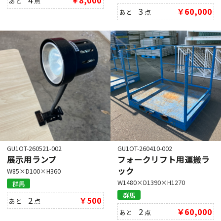
4
￥8,000
あと
点
3
￥60,000
あと
点
GU1OT-260521-002
GU1OT-260410-002
展示用ランプ
フォークリフト用運搬ラ
ック
W85×D100×H360
W1480×D1390×H1270
群馬
群馬
2
￥500
あと
点
2
￥60,000
あと
点