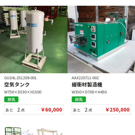
GU1HL-251209-001
AAX220711-002
空気タンク
緩衝材製造機
W750×D530×H1500
W350×D700×H450
群馬
群馬
2
￥60,000
2
￥250,000
あと
点
あと
点