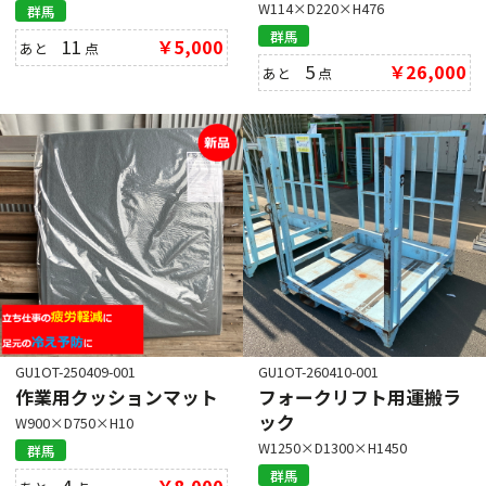
W114×D220×H476
群馬
群馬
11
￥5,000
あと
点
5
￥26,000
あと
点
GU1OT-250409-001
GU1OT-260410-001
作業用クッションマット
フォークリフト用運搬ラ
ック
W900×D750×H10
W1250×D1300×H1450
群馬
群馬