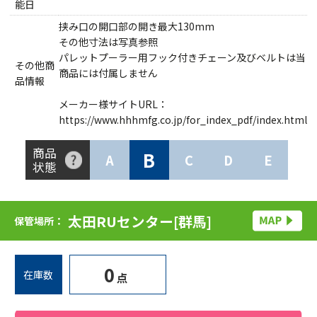
能日
挟み口の開口部の開き最大130mm
その他寸法は写真参照
パレットプーラー用フック付きチェーン及びベルトは当
その他商
商品には付属しません
品情報
メーカー様サイトURL：
https://www.hhhmfg.co.jp/for_index_pdf/index.html
商品
B
A
C
D
E
状態
太田RUセンター[群馬]
保管場所：
0
在庫数
点