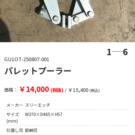
1
6
GU1OT-250807-001
パレットプーラー
￥14,000
/
￥15,400
価格：
(税抜)
(税込)
メーカー
スリーエッチ
サイズ
W370×D465×H57
(mm)
引渡し可
即納可