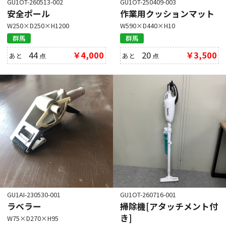
GU1OT-260513-002
GU1OT-250409-003
安全ポール
作業用クッションマット
W250×D250×H1200
W590×D440×H10
群馬
群馬
44
￥4,000
20
￥3,500
あと
点
あと
点
GU1AI-230530-001
GU1OT-260716-001
ラベラー
掃除機[アタッチメント付
き]
W75×D270×H95