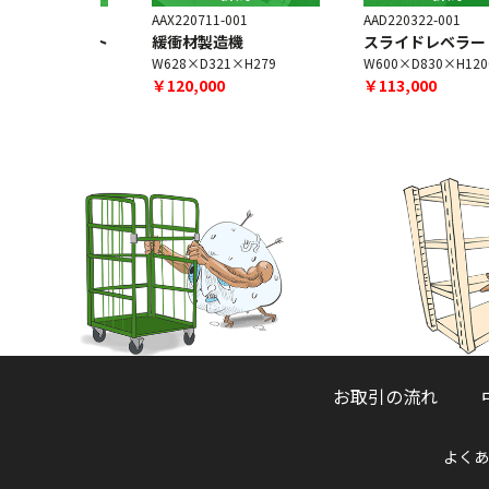
9-003
AAX220711-001
AAD220322-001
ションマット
緩衝材製造機
スライドレベラー
×H10
W628×D321×H279
W600×D830×H1200
￥120,000
￥113,000
お取引の流れ
よくあ