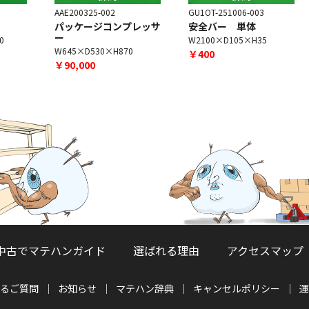
AAE200325-002
GU1OT-251006-003
G
パッケージコンプレッサ
安全バー 単体
ー
W2100×D105×H35
W645×D530×H870
￥400
￥90,000
中古でマテハンガイド
選ばれる理由
アクセスマップ
るご質問
お知らせ
マテハン辞典
キャンセルポリシー
運