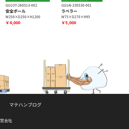
U1OT-260513-002
GU1AI-230530-001
GU1OT-260
安全ポール
ラベラー
掃除機[ア
付き]
W250×D250×H1200
W75×D270×H95
W114×D22
￥4,000
￥5,000
￥26,000
マテハンブログ
営会社