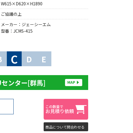
W615×D620×H1890
ご協議の上
メーカー：ジェーシーエム
型番：JCMS-415
C
B
D
E
Uセンター[群馬]
商品について問合わせる