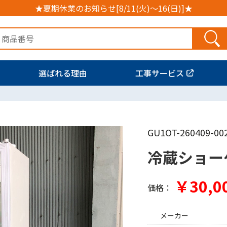
★夏期休業のお知らせ[8/11(火)～16(日)]★
選ばれる理由
工事サービス
GU1OT-260409-00
冷蔵ショーケ
￥30,0
価格：
メーカー