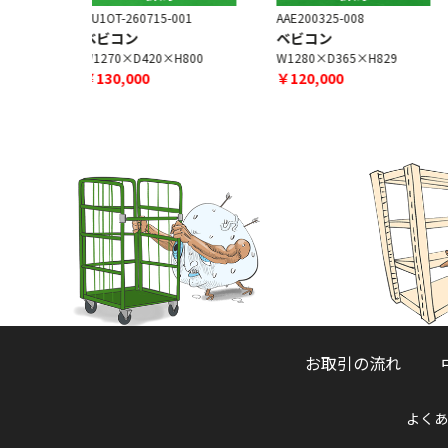
5-001
AAE200325-008
GU1OT-251006-003
ベビコン
安全バー 単体
×H800
W1280×D365×H829
W2100×D105×H35
￥120,000
￥400
お取引の流れ
よくあ