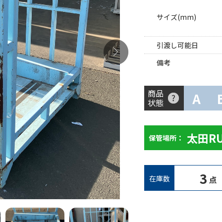
サイズ(mm)
引渡し可能日
備考
商品
A
状態
太田R
保管場所：
3
在庫数
点