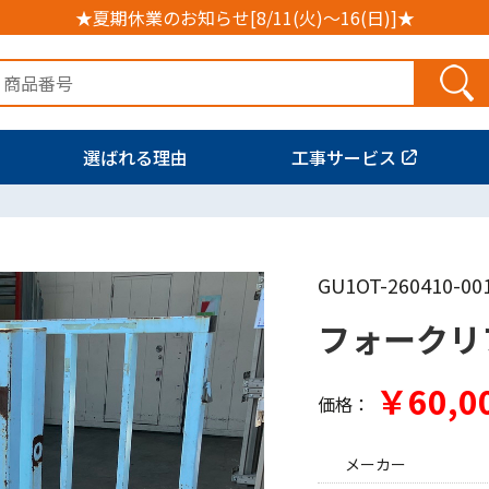
★夏期休業のお知らせ[8/11(火)～16(日)]★
選ばれる理由
工事サービス
GU1OT-260410-00
フォークリ
￥60,0
価格：
メーカー