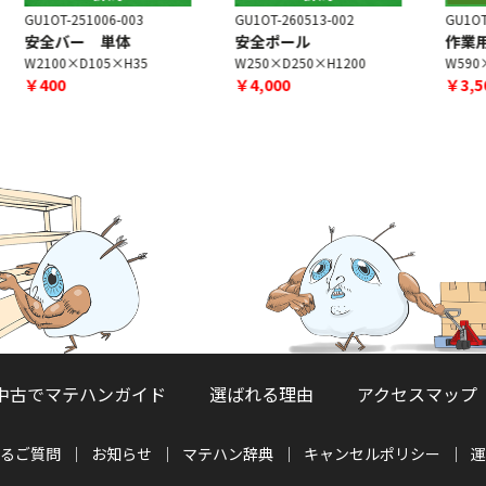
GU1OT-260513-002
GU1OT-250409-003
G
安全ポール
作業用クッションマット
W250×D250×H1200
W590×D440×H10
￥4,000
￥3,500
中古でマテハンガイド
選ばれる理由
アクセスマップ
るご質問
お知らせ
マテハン辞典
キャンセルポリシー
運