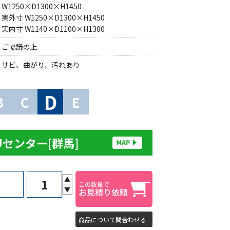
W1250×D1300×H1450
実外寸 W1250×D1300×H1450
実内寸 W1140×D1100×H1300
ご協議の上
サビ、曲がり、汚れあり
D
B
C
E
Uセンター[群馬]
▲
▼
商品について問合わせる