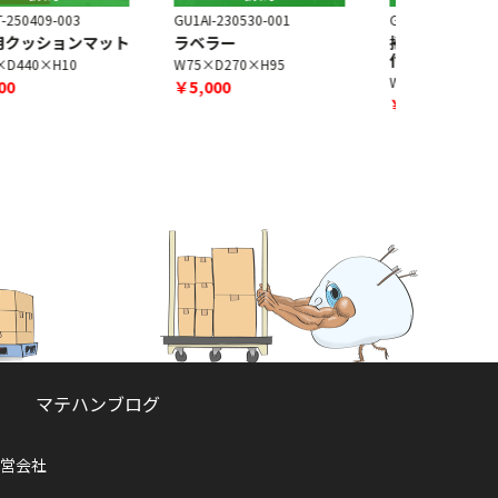
U1AI-230530-001
GU1OT-260716-001
GU1OT-250
ラベラー
掃除機[アタッチメント
作業用ク
付き]
W75×D270×H95
W900×D75
W114×D220×H476
￥5,000
￥8,000
￥26,000
マテハンブログ
営会社