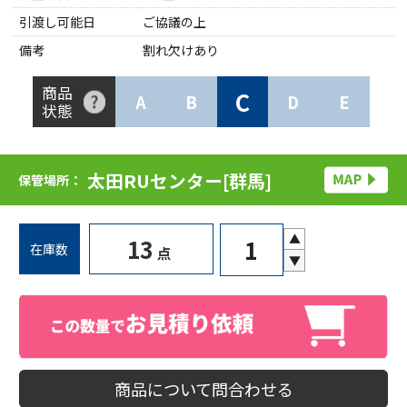
引渡し可能日
ご協議の上
備考
割れ欠けあり
商品
C
A
B
D
E
状態
太田RUセンター[群馬]
保管場所：
▲
13
在庫数
点
▼
商品について問合わせる