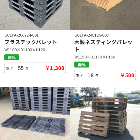
GU1PA-260724-001
GU1PA-240126-003
プラスチックパレット
木製ネスティングパレッ
ト
W1100×D1100×H120
W1150×D1150×H150
群馬
群馬
55
￥1,300
あと
点
18
￥500
あと
点