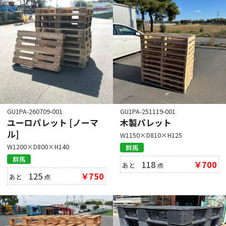
GU1PA-260709-001
GU1PA-251119-001
ユーロパレット [ノーマ
木製パレット
ル]
W1150×D810×H125
W1200×D800×H140
群馬
群馬
118
￥700
あと
点
125
￥750
あと
点