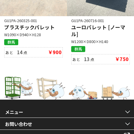
GU1PA-260325-001
GU1PA-260716-001
プラスチックパレット
ユーロパレット [ノーマ
ル]
W1090×D940×H128
W1200×D800×H140
群馬
群馬
14
￥900
あと
点
13
￥750
あと
点
メニュー
お問い合わせ