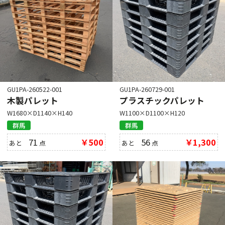
GU1PA-260522-001
GU1PA-260729-001
木製パレット
プラスチックパレット
W1680×D1140×H140
W1100×D1100×H120
群馬
群馬
71
￥500
56
￥1,300
あと
点
あと
点