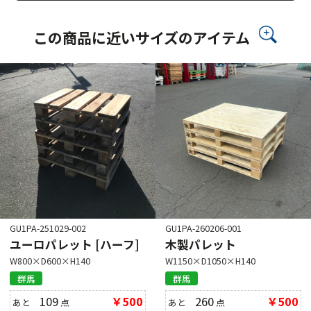
この商品に近いサイズのアイテム
GU1PA-251029-002
GU1PA-260206-001
ユーロパレット [ハーフ]
木製パレット
W800×D600×H140
W1150×D1050×H140
群馬
群馬
109
￥500
260
￥500
あと
点
あと
点