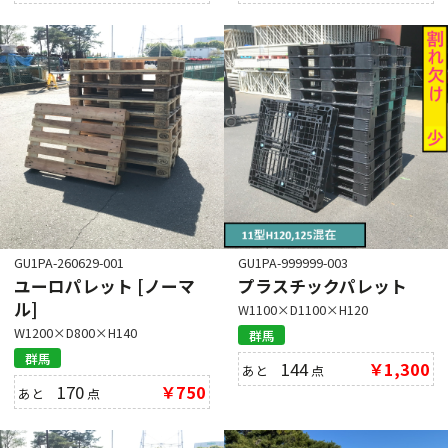
GU1PA-260629-001
GU1PA-999999-003
ユーロパレット [ノーマ
プラスチックパレット
ル]
W1100×D1100×H120
W1200×D800×H140
群馬
群馬
144
￥1,300
あと
点
170
￥750
あと
点