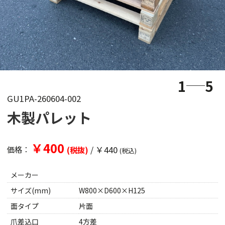
1
5
GU1PA-260604-002
木製パレット
￥400
/
￥440
価格：
(税抜)
(税込)
メーカー
サイズ(mm)
W800×D600×H125
面タイプ
片面
爪差込口
4方差