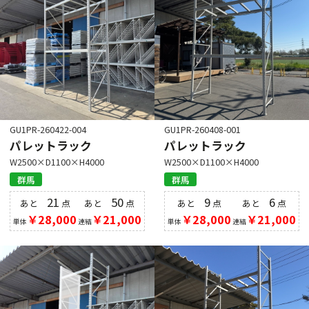
GU1PR-260422-004
GU1PR-260408-001
パレットラック
パレットラック
W2500×D1100×H4000
W2500×D1100×H4000
群馬
群馬
21
50
9
6
あと
点
あと
点
あと
点
あと
点
￥28,000
￥21,000
￥28,000
￥21,000
単体
連結
単体
連結