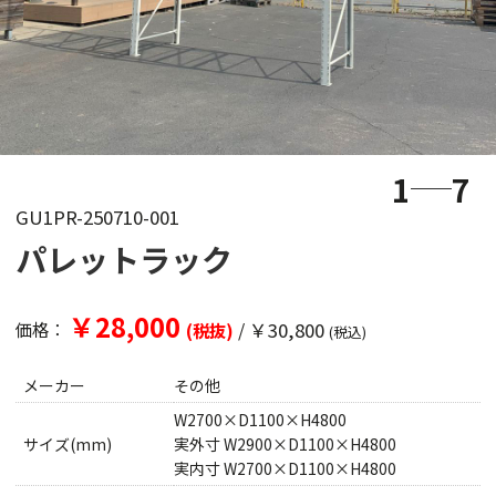
1
7
GU1PR-250710-001
パレットラック
￥28,000
/
￥30,800
価格：
(税抜)
(税込)
メーカー
その他
W2700×D1100×H4800
サイズ(mm)
実外寸 W2900×D1100×H4800
実内寸 W2700×D1100×H4800