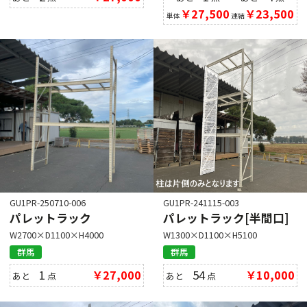
￥27,500
￥23,500
単体
連結
GU1PR-250710-006
GU1PR-241115-003
パレットラック
パレットラック[半間口]
W2700×D1100×H4000
W1300×D1100×H5100
群馬
群馬
1
￥27,000
54
￥10,000
あと
点
あと
点