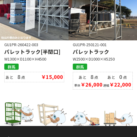
GU1PR-260422-003
GU1PR-250121-001
パレットラック[半間口]
パレットラック
W1300×D1100×H4500
W2500×D1000×H5250
群馬
群馬
8
￥15,000
8
0
あと
点
あと
点
あと
点
￥26,000
￥22,000
単体
連結