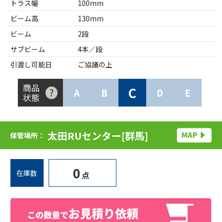
トラス幅
100mm
ビーム高
130mm
ビーム
2段
サブビーム
4本／段
引渡し可能日
ご協議の上
商品
C
A
B
D
E
状態
太田RUセンター[群馬]
保管場所：
0
在庫数
点