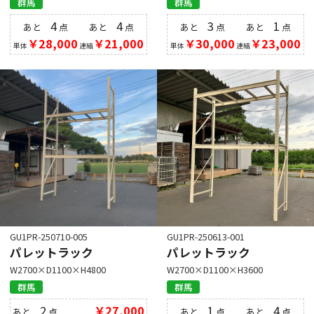
群馬
群馬
4
4
3
1
あと
点
あと
点
あと
点
あと
点
￥28,000
￥21,000
￥30,000
￥23,000
単体
連結
単体
連結
GU1PR-250710-005
GU1PR-250613-001
パレットラック
パレットラック
W2700×D1100×H4800
W2700×D1100×H3600
群馬
群馬
2
￥27,000
1
4
あと
点
あと
点
あと
点