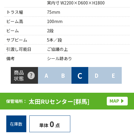
実内寸 W2200×D600×H1800
トラス幅
75mm
ビーム高
100mm
ビーム
2段
サブビーム
5本／段
引渡し可能日
ご協議の上
備考
シール跡あり
商品
C
A
B
D
E
状態
太田RUセンター[群馬]
保管場所：
0
在庫数
単体
点