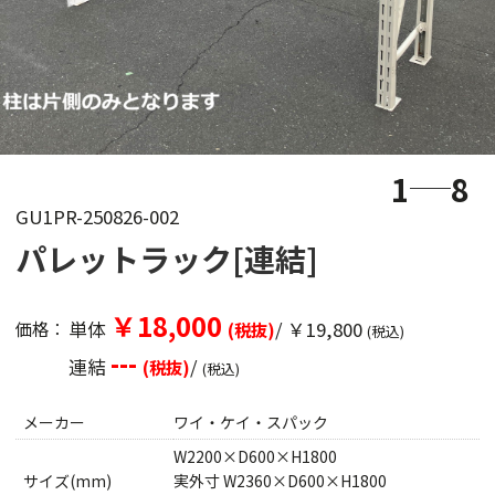
1
8
GU1PR-250826-002
パレットラック[連結]
￥18,000
単体
/ ￥19,800
価格：
(税抜)
(税込)
---
連結
/
(税抜)
(税込)
メーカー
ワイ・ケイ・スパック
W2200×D600×H1800
サイズ(mm)
実外寸 W2360×D600×H1800