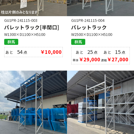
GU1PR-241115-003
GU1PR-241115-004
パレットラック[半間口]
パレットラック
W1300×D1100×H5100
W2500×D1100×H5100
群馬
群馬
54
￥10,000
25
15
あと
点
あと
点
あと
点
￥29,000
￥27,000
単体
連結