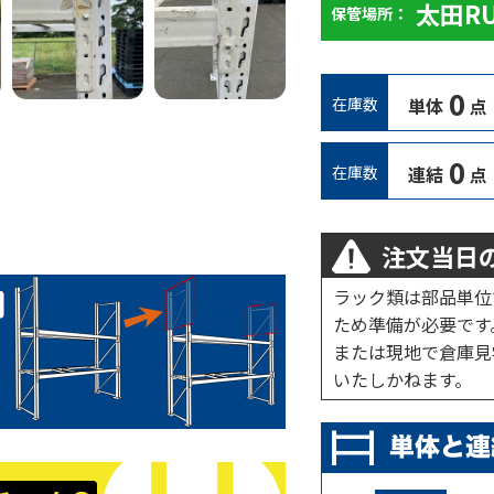
太田R
保管場所：
0
在庫数
単体
点
0
在庫数
連結
点
注文当日の
ラック類は部品単位
ため準備が必要です
または現地で倉庫見
いたしかねます。