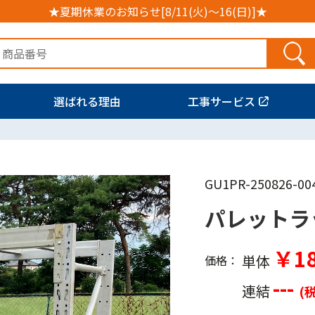
★夏期休業のお知らせ[8/11(火)～16(日)]★
選ばれる理由
工事サービス
GU1PR-250826-00
パレットラ
￥18
単体
価格：
---
連結
(