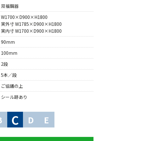
双福鋼器
W1700×D900×H1800
実外寸 W1785×D900×H1800
実内寸 W1700×D900×H1800
90mm
100mm
2段
5本／段
ご協議の上
シール跡あり
C
B
D
E