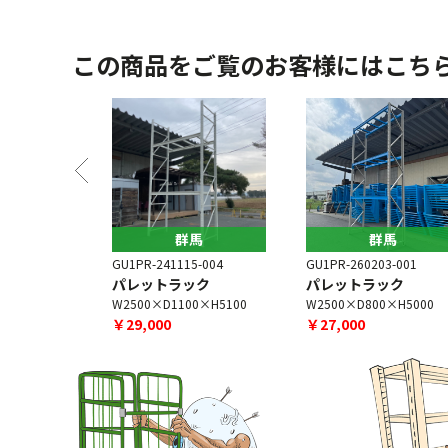
この商品をご覧のお客様にはこち
馬
群馬
群馬
5-003
GU1PR-241115-004
GU1PR-260203-001
ク[半間口]
パレットラック
パレットラック
0×H5100
W2500×D1100×H5100
W2500×D800×H5000
￥29,000
￥27,000