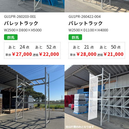
GU1PR-260203-001
GU1PR-260422-004
パレットラック
パレットラック
W2500×D800×H5000
W2500×D1100×H4000
群馬
群馬
24
52
21
50
あと
点
あと
点
あと
点
あと
点
￥27,000
￥22,000
￥28,000
￥21,000
単体
連結
単体
連結