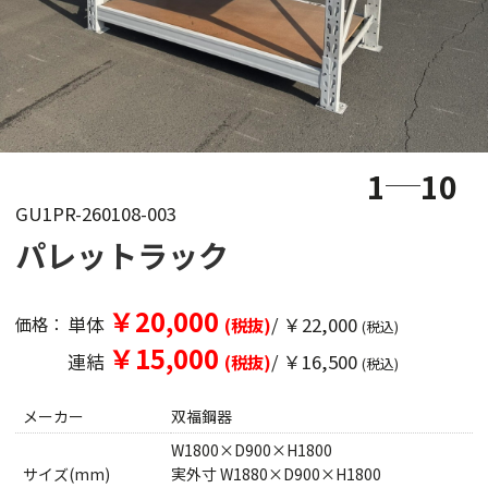
1
10
GU1PR-260108-003
パレットラック
￥20,000
単体
/ ￥22,000
価格：
(税抜)
(税込)
￥15,000
連結
/ ￥16,500
(税抜)
(税込)
メーカー
双福鋼器
W1800×D900×H1800
サイズ(mm)
実外寸 W1880×D900×H1800