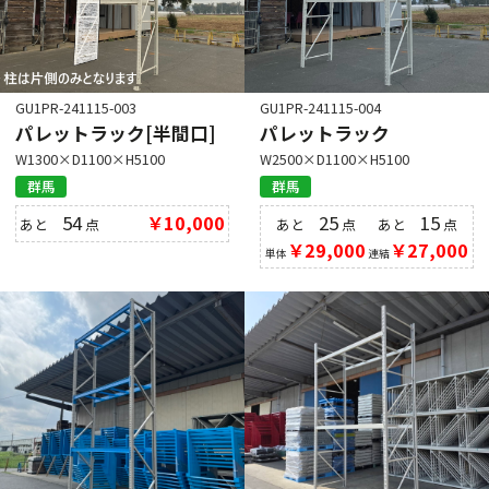
GU1PR-241115-003
GU1PR-241115-004
パレットラック[半間口]
パレットラック
W1300×D1100×H5100
W2500×D1100×H5100
群馬
群馬
54
￥10,000
25
15
あと
点
あと
点
あと
点
￥29,000
￥27,000
単体
連結