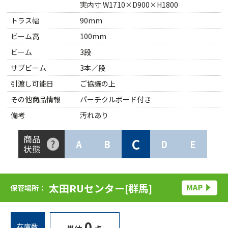
実内寸 W1710×D900×H1800
トラス幅
90mm
ビーム高
100mm
ビーム
3段
サブビーム
3本／段
引渡し可能日
ご協議の上
その他商品情報
パーチクルボード付き
備考
汚れあり
商品
C
A
B
D
E
状態
太田RUセンター[群馬]
保管場所：
0
在庫数