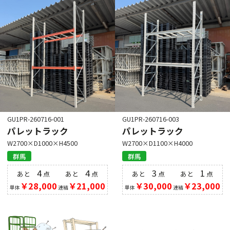
GU1PR-260716-001
GU1PR-260716-003
パレットラック
パレットラック
W2700×D1000×H4500
W2700×D1100×H4000
群馬
群馬
4
4
3
1
あと
点
あと
点
あと
点
あと
点
￥28,000
￥21,000
￥30,000
￥23,000
単体
連結
単体
連結