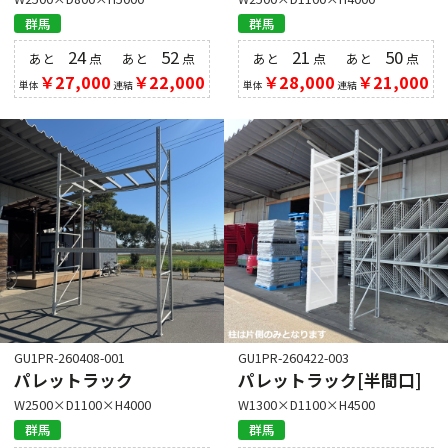
群馬
群馬
24
52
21
50
あと
点
あと
点
あと
点
あと
点
￥27,000
￥22,000
￥28,000
￥21,000
単体
連結
単体
連結
GU1PR-260408-001
GU1PR-260422-003
パレットラック
パレットラック[半間口]
W2500×D1100×H4000
W1300×D1100×H4500
群馬
群馬