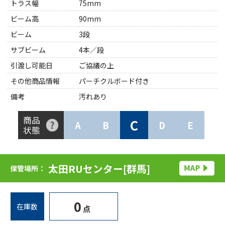
トラス幅
75mm
ビーム高
90mm
ビーム
3段
サブビーム
4本／段
引渡し可能日
ご協議の上
その他商品情報
パーチクルボード付き
備考
汚れあり
商品
C
A
B
D
E
状態
太田RUセンター[群馬]
保管場所：
0
在庫数
点