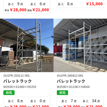
9
6
8
￥15,000
あと
点
あと
点
あと
点
￥28,000
￥21,000
単体
連結
GU1PR-250121-001
GU1PR-260422-001
パレットラック
パレットラック
W2500×D1000×H5250
W2500×D1100×H4500
群馬
群馬
8
0
7
34
あと
点
あと
点
あと
点
あと
点
￥26,000
￥22,000
￥28,000
￥21,000