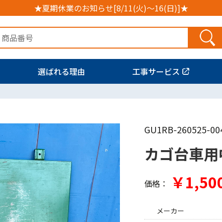
★夏期休業のお知らせ[8/11(火)～16(日)]★
選ばれる理由
工事サービス
GU1RB-260525-00
カゴ台車用
￥1,50
価格：
メーカー