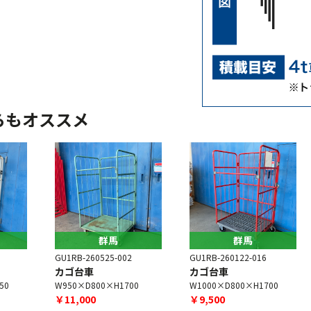
らもオススメ
群馬
群馬
GU1RB-260525-002
GU1RB-260122-016
G
カゴ台車
カゴ台車
W950×D800×H1700
W1000×D800×H1700
W
￥11,000
￥9,500