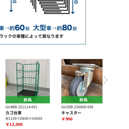
群馬
群馬
U4RB-251114-001
GU1RB-230808-008
GU4RB-260
カゴ台車
キャスター
カゴ台車 
1100×D800×H2000
￥900
W600×D55
￥13,000
￥6,000