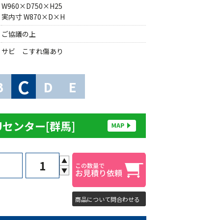
W960×D750×H25
実内寸 W870×D×H
ご協議の上
サビ こすれ傷あり
C
B
D
E
Uセンター[群馬]
▲
▼
商品について問合わせる