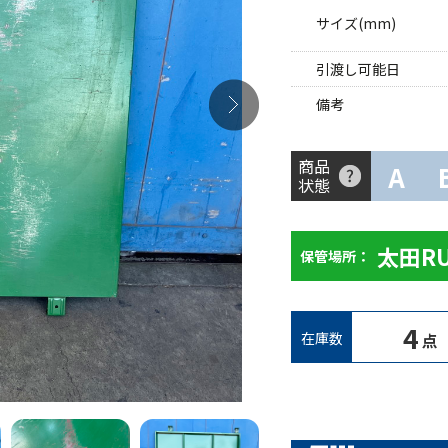
サイズ(mm)
引渡し可能日
備考
商品
A
状態
太田R
保管場所：
4
在庫数
点