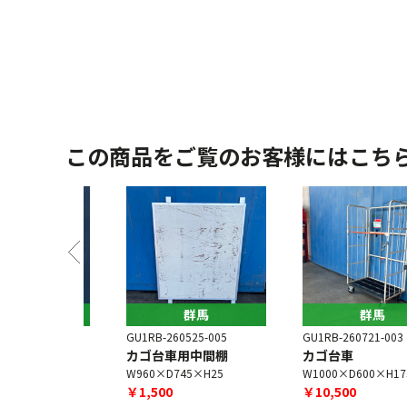
この商品をご覧のお客様にはこち
馬
群馬
群馬
1-003
GU1RB-260525-005
GU1RB-260721-003
中間棚
カゴ台車用中間棚
カゴ台車
×H30
W960×D745×H25
W1000×D600×H1750
￥1,500
￥10,500