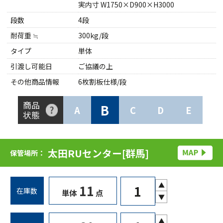
実内寸 W1750×D900×H3000
段数
4段
耐荷重 ≒
300kg/段
タイプ
単体
引渡し可能日
ご協議の上
その他商品情報
6枚割板仕様/段
商品
B
A
C
D
E
状態
太田RUセンター[群馬]
保管場所：
▲
11
在庫数
単体
点
▼
▲