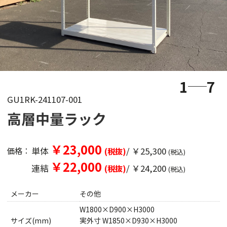
1
7
GU1RK-241107-001
高層中量ラック
￥23,000
単体
/ ￥25,300
価格：
(税抜)
(税込)
￥22,000
連結
/ ￥24,200
(税抜)
(税込)
メーカー
その他
W1800×D900×H3000
サイズ(mm)
実外寸 W1850×D930×H3000