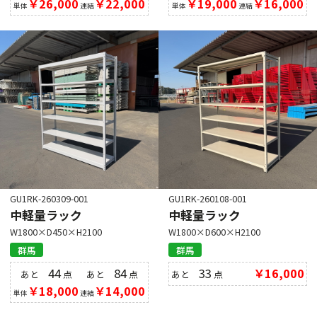
￥26,000
￥22,000
￥19,000
￥16,000
単体
連結
単体
連結
GU1RK-260309-001
GU1RK-260108-001
中軽量ラック
中軽量ラック
W1800×D450×H2100
W1800×D600×H2100
群馬
群馬
44
84
33
￥16,000
あと
点
あと
点
あと
点
￥18,000
￥14,000
単体
連結