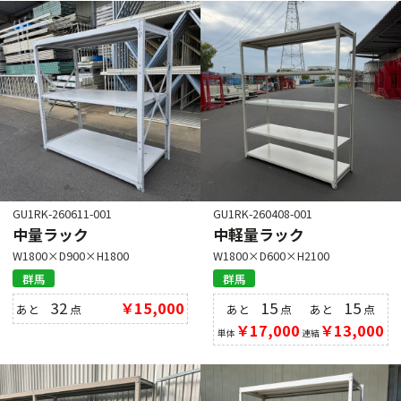
GU1RK-260611-001
GU1RK-260408-001
中量ラック
中軽量ラック
W1800×D900×H1800
W1800×D600×H2100
群馬
群馬
32
￥15,000
15
15
あと
点
あと
点
あと
点
￥17,000
￥13,000
単体
連結