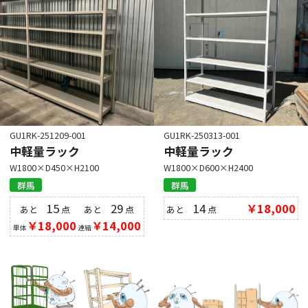
GU1RK-251209-001
GU1RK-250313-001
中軽量ラック
中軽量ラック
W1800×D450×H2100
W1800×D600×H2400
群馬
群馬
15
29
14
￥18,000
あと
点
あと
点
あと
点
￥18,000
￥14,000
単体
連結