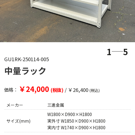
1
5
GU1RK-250114-005
中量ラック
￥24,000
/
￥26,400
価格：
(税抜)
(税込)
メーカー
三進金属
W1800×D900×H1800
サイズ(mm)
実外寸 W1850×D900×H1800
実内寸 W1740×D900×H1800