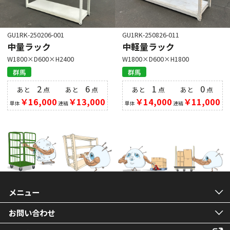
GU1RK-250206-001
GU1RK-250826-011
中量ラック
中軽量ラック
W1800×D600×H2400
W1800×D600×H1800
群馬
群馬
2
6
1
0
あと
点
あと
点
あと
点
あと
点
￥16,000
￥13,000
￥14,000
￥11,000
単体
連結
単体
連結
メニュー
お問い合わせ