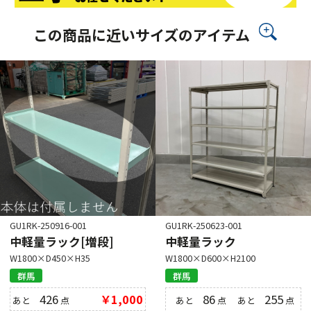
この商品に近いサイズのアイテム
GU1RK-250916-001
GU1RK-250623-001
中軽量ラック[増段]
中軽量ラック
W1800×D450×H35
W1800×D600×H2100
群馬
群馬
426
￥1,000
86
255
あと
点
あと
点
あと
点