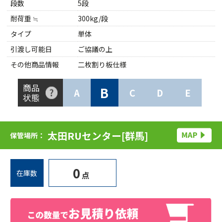
段数
5段
耐荷重 ≒
300kg/段
タイプ
単体
引渡し可能日
ご協議の上
その他商品情報
二枚割り板仕様
商品
B
A
C
D
E
状態
太田RUセンター[群馬]
保管場所：
0
在庫数
点