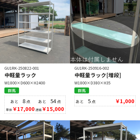
GU1RK-250822-001
GU1RK-250916-002
中軽量ラック
中軽量ラック[増段]
W1800×D600×H2400
W1800×D380×H35
群馬
群馬
8
54
5
￥1,000
あと
点
あと
点
あと
点
￥17,000
￥15,000
単体
連結